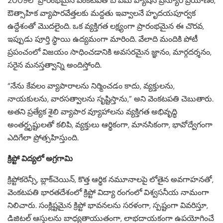
2009లో ప్రారంభమైన వెంకటపతి బి ఎమ్ ప్యాషన్ ప్రెన్యూర్ ప్రయాణం,
ఔత్సాహిక వ్యాపారవేత్తలకు మద్దతు ఇవ్వాలనే హృదయపూర్వక
ఉద్దేశంతో మొదలైంది. ఒక వ్యక్తిగత లక్ష్యంగా ప్రారంభమైన ఈ చొరవ,
ఇప్పుడు పూర్తి స్థాయి ఉద్యమంగా మారింది. వేలాది మందికి పోటీ
ప్రపంచంలో విజయం సాధించడానికి అవసరమైన జ్ఞానం, మార్గదర్శనం,
సరైన మనస్తత్వాన్ని అందిస్తోంది.
“నేను కేవలం వ్యాపారాలను నిర్మించడం కాదు, వ్యక్తులను,
నాయకులను, వారసత్వాలను సృష్టిస్తాను,” అని వెంకటపతి చెబుతారు.
అతని ప్రత్యేక శైలి వ్యాపార వ్యూహాలను వ్యక్తిగత అభివృద్ధి
అంతర్దృష్టులతో కలిపి, వ్యక్తులు ఆర్థికంగా, మానసికంగా, భావోద్వేగంగా
ఎదిగేలా ప్రోత్సహిస్తుంది.
క్రిప్టో విద్యలో అగ్రగామి
క్రిప్టోకరెన్సీ, బ్లాక్‌చెయిన్, కొత్త ఆర్థిక నమూనాలపై లోతైన అవగాహనతో,
వెంకటపతి భారతదేశంలో క్రిప్టో విద్యా రంగంలో విశ్వసనీయ నామంగా
నిలిచారు. సంక్లిష్టమైన క్రిప్టో భావనలను సరళంగా, స్పష్టంగా వివరిస్తూ,
డిజిటల్ ఆస్తులను బాధ్యతాయుతంగా, లాభదాయకంగా ఉపయోగించే