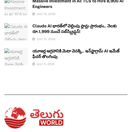
Massive Investment in AI: TCS to Hire 8,900 AI
Engineers
JULY 14, 2026
Claude AI భారత్‌లో చెల్లింపు ప్లాన్లు ప్రారంభం.. నెలకు
రూ.1,999 నుంచే సబ్‌స్క్రిప్షన్!
JULY 13, 2026
యూజర్ల ఆగ్రహానికి మెటా వెనక్కి.. ఇన్‌స్టాగ్రామ్ AI ఇమేజ్
ఫీచర్ తొలగింపు
JULY 11, 2026