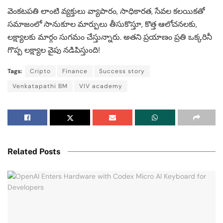
వెంకటపతి లాంటి వ్యక్తులు వ్యాపారం, సాధికారత, సేవల కలయికతో
సమాజంలో సానుకూల మార్పులు తీసుకొస్తూ, కొత్త ఆలోచనలకు,
లక్ష్యాలకు మార్గం సుగమం చేస్తున్నారు. అతని ప్రయాణం ప్రతి ఒక్కరినీ
గొప్ప లక్ష్యాల వైపు నడిపిస్తుంది!
Tags:
Cripto
Finance
Success story
Venkatapathi BM
VIV academy
Related Posts