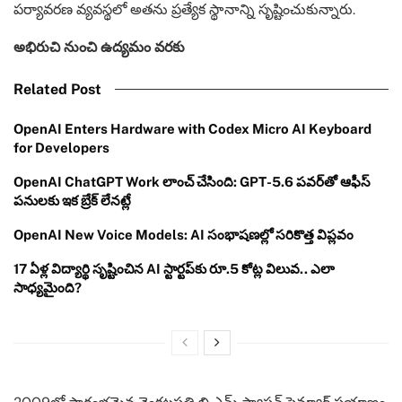
పర్యావరణ వ్యవస్థలో అతను ప్రత్యేక స్థానాన్ని సృష్టించుకున్నారు.
అభిరుచి నుంచి ఉద్యమం వరకు
Related Post
OpenAI Enters Hardware with Codex Micro AI Keyboard
for Developers
OpenAI ChatGPT Work లాంచ్ చేసింది: GPT-5.6 పవర్‌తో ఆఫీస్
పనులకు ఇక బ్రేక్ లేనట్లే
OpenAI New Voice Models: AI సంభాషణల్లో సరికొత్త విప్లవం
17 ఏళ్ల విద్యార్థి సృష్టించిన AI స్టార్టప్‌కు రూ.5 కోట్ల విలువ.. ఎలా
సాధ్యమైంది?