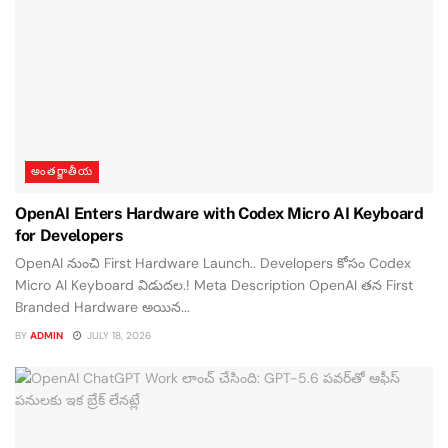
అంతర్జాతీయ
OpenAI Enters Hardware with Codex Micro AI Keyboard
for Developers
OpenAI నుంచి First Hardware Launch.. Developers కోసం Codex
Micro AI Keyboard విడుదల.! Meta Description OpenAI తన First
Branded Hardware అయిన...
BY
ADMIN
JULY 18, 2026