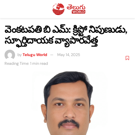
వెంకటపతి బి ఎమ్: క్రిప్టో నిపుణుడు,
స్ఫూర్తిదాయక వ్యాపారవేత్త
by
Telugu World
May 14, 2025
Reading Time: 1 min read