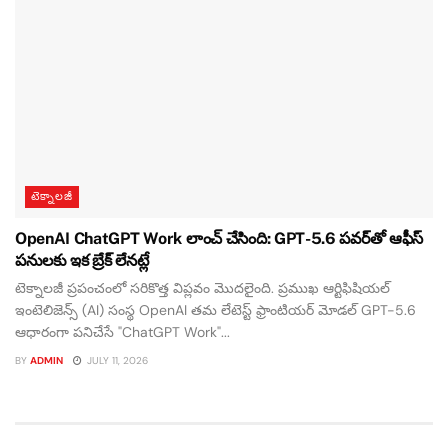
టెక్నాలజీ
OpenAI ChatGPT Work లాంచ్ చేసింది: GPT-5.6 పవర్‌తో ఆఫీస్
పనులకు ఇక బ్రేక్ లేనట్లే
టెక్నాలజీ ప్రపంచంలో సరికొత్త విప్లవం మొదలైంది. ప్రముఖ ఆర్టిఫిషియల్
ఇంటెలిజెన్స్ (AI) సంస్థ OpenAI తమ లేటెస్ట్ ఫ్రాంటియర్ మోడల్ GPT-5.6
ఆధారంగా పనిచేసే "ChatGPT Work"...
BY
ADMIN
JULY 11, 2026