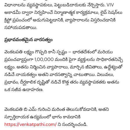
విధానాలను వ్యవస్థాపకులు, పెట్టుబడిదారులకు నేర్పిస్తారు. VIV
అకాడమీ ద్వారా నిర్వహించే నిర్మాణాత్మక కార్యక్రమాలు, లైవ్ సెషన్‌లు
క్రిప్టో ప్రపంచంలో అడుగుపెట్టడానికి, వ్యాపారాలను విస్తరించడానికి
సహాయపడతాయి.
ప్రభావవంతమైన వారసత్వం
వెంకటపతి లక్ష్యం గొప్పది కానీ స్పష్టం – భారతదేశంలో మరియు
ప్రపంచవ్యాప్తంగా 1,00,000 మందికి పైగా వ్యక్తులను సాధికారతనిచ్చే
లక్ష్యం. అతను నిర్మించిన వ్యాపారాలు, మార్చిన జీవితాలు, ఉద్దేశ్యంతో
నడిచే నాయకత్వం అతని వారసత్వాన్ని చాటుతాయి. విలువలు,
ప్రభావం, దీర్ఘకాలిక దృష్టితో నడిచే కొత్త తరం వ్యవస్థాపకతకు అతను
ఒక సజీవ ఉదాహరణ.
వెంకటపతి బి ఎమ్ గురించి మరింత తెలుసుకోవడానికి, అతని
స్ఫూర్తిదాయక ఉద్యమంలో భాగం కావడానికి
https://venkatpathi.com/
ని సందర్శించండి.