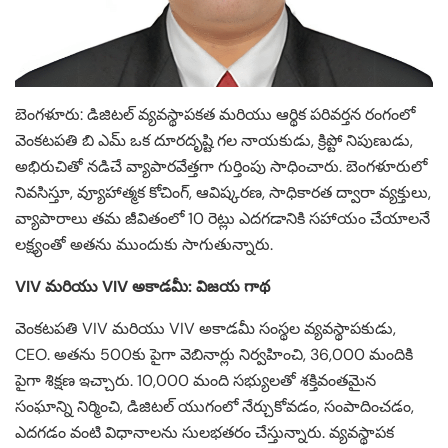
బెంగళూరు: డిజిటల్ వ్యవస్థాపకత మరియు ఆర్థిక పరివర్తన రంగంలో
వెంకటపతి బి ఎమ్ ఒక దూరదృష్టి గల నాయకుడు, క్రిప్టో నిపుణుడు,
అభిరుచితో నడిచే వ్యాపారవేత్తగా గుర్తింపు సాధించారు. బెంగళూరులో
నివసిస్తూ, వ్యూహాత్మక కోచింగ్, ఆవిష్కరణ, సాధికారత ద్వారా వ్యక్తులు,
వ్యాపారాలు తమ జీవితంలో 10 రెట్లు ఎదగడానికి సహాయం చేయాలనే
లక్ష్యంతో అతను ముందుకు సాగుతున్నారు.
VIV మరియు VIV అకాడమీ: విజయ గాథ
వెంకటపతి VIV మరియు VIV అకాడమీ సంస్థల వ్యవస్థాపకుడు,
CEO. అతను 500కు పైగా వెబినార్లు నిర్వహించి, 36,000 మందికి
పైగా శిక్షణ ఇచ్చారు. 10,000 మంది సభ్యులతో శక్తివంతమైన
సంఘాన్ని నిర్మించి, డిజిటల్ యుగంలో నేర్చుకోవడం, సంపాదించడం,
ఎదగడం వంటి విధానాలను సులభతరం చేస్తున్నారు. వ్యవస్థాపక