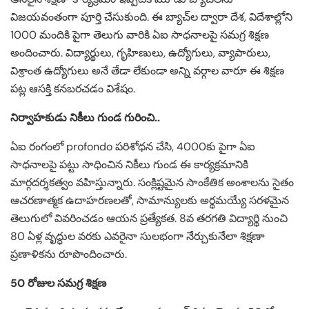
విజయవంతంగా పూర్తి చేసుకుంది. ఈ బ్యాచ్‌ల ద్వారా దేశ, విదేశాల్లోని
1000 మందికి పైగా తెలుగు వారికి ఏఐ సాధనాలపై సమగ్ర శిక్షణ
అందించారు. విద్యార్థులు, గృహిణులు, ఉద్యోగులు, వ్యాపారులు,
విశ్రాంత ఉద్యోగులు అనే తేడా లేకుండా అన్ని వర్గాల వారూ ఈ శిక్షణ
పట్ల ఆసక్తి కనబరచడం విశేషం.
నిర్వాహకుడు నికీలు గుండ గురించి..
ఏఐ రంగంలో profondo పరిశోధన చేసి, 4000కు పైగా ఏఐ
సాధనాలపై పట్టు సాధించిన నికీలు గుండ ఈ కార్యక్రమానికి
మార్గదర్శకత్వం వహిస్తున్నారు. సంక్లిష్టమైన సాంకేతిక అంశాలను సైతం
ఆచరణాత్మక ఉదాహరణలతో, సామాన్యులకు అర్థమయ్యే సరళమైన
తెలుగులో వివరించడం ఆయన ప్రత్యేకత. 8వ తరగతి విద్యార్థి నుంచి
80 ఏళ్ల వృద్ధుల వరకు ఎవరైనా సులభంగా నేర్చుకునేలా శిక్షణా
ప్రణాళికను రూపొందించారు.
50 రోజుల సమగ్ర శిక్షణ