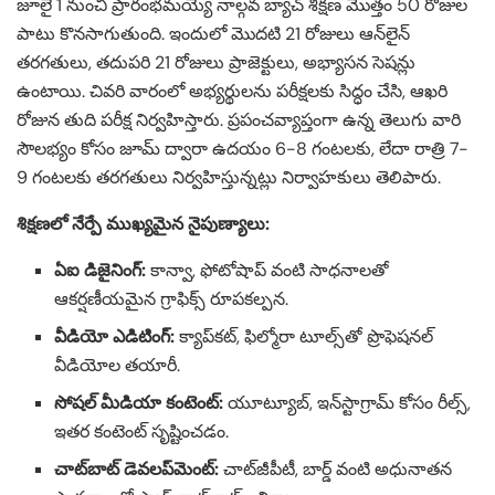
జూలై 1 నుంచి ప్రారంభమయ్యే నాల్గవ బ్యాచ్ శిక్షణ మొత్తం 50 రోజుల
పాటు కొనసాగుతుంది. ఇందులో మొదటి 21 రోజులు ఆన్‌లైన్‌
తరగతులు, తదుపరి 21 రోజులు ప్రాజెక్టులు, అభ్యాసన సెషన్లు
ఉంటాయి. చివరి వారంలో అభ్యర్థులను పరీక్షలకు సిద్ధం చేసి, ఆఖరి
రోజున తుది పరీక్ష నిర్వహిస్తారు. ప్రపంచవ్యాప్తంగా ఉన్న తెలుగు వారి
సౌలభ్యం కోసం జూమ్‌ ద్వారా ఉదయం 6-8 గంటలకు, లేదా రాత్రి 7-
9 గంటలకు తరగతులు నిర్వహిస్తున్నట్లు నిర్వాహకులు తెలిపారు.
శిక్షణలో నేర్పే ముఖ్యమైన నైపుణ్యాలు:
ఏఐ డిజైనింగ్:
కాన్వా, ఫోటోషాప్‌ వంటి సాధనాలతో
ఆకర్షణీయమైన గ్రాఫిక్స్ రూపకల్పన.
వీడియో ఎడిటింగ్:
క్యాప్‌కట్‌, ఫిల్మోరా టూల్స్‌తో ప్రొఫెషనల్
వీడియోల తయారీ.
సోషల్ మీడియా కంటెంట్:
యూట్యూబ్, ఇన్‌స్టాగ్రామ్‌ కోసం రీల్స్,
ఇతర కంటెంట్ సృష్టించడం.
చాట్‌బాట్ డెవలప్‌మెంట్:
చాట్‌జీపీటీ, బార్డ్ వంటి అధునాతన