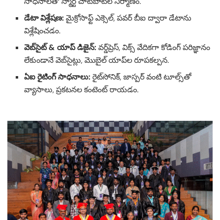
సాధనాలతో స్మార్ట్ చాట్‌బాట్‌ల నిర్మాణం.
డేటా విశ్లేషణ:
మైక్రోసాఫ్ట్ ఎక్సెల్‌, పవర్ బీఐ ద్వారా డేటాను
విశ్లేషించడం.
వెబ్‌సైట్ & యాప్ డిజైన్:
వర్డ్‌ప్రెస్‌, విక్స్ వేదికగా కోడింగ్ పరిజ్ఞానం
లేకుండానే వెబ్‌సైట్లు, మొబైల్ యాప్‌ల రూపకల్పన.
ఏఐ రైటింగ్ సాధనాలు:
రైట్‌సోనిక్‌, జాస్పర్‌ వంటి టూల్స్‌తో
వ్యాసాలు, ప్రకటనల కంటెంట్ రాయడం.