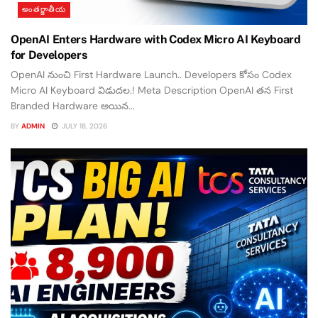
అంతర్జాతీయ
OpenAI Enters Hardware with Codex Micro AI Keyboard
for Developers
OpenAI నుంచి First Hardware Launch.. Developers కోసం Codex
Micro AI Keyboard విడుదల.! Meta Description OpenAI తన First
Branded Hardware అయిన...
BY
ADMIN
JULY 18, 2026