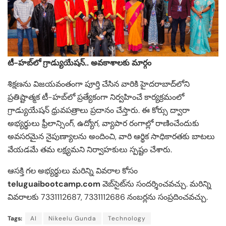
టీ-హబ్‌లో గ్రాడ్యుయేషన్.. అవకాశాలకు మార్గం
శిక్షణను విజయవంతంగా పూర్తి చేసిన వారికి హైదరాబాద్‌లోని
ప్రతిష్టాత్మక టీ-హబ్‌లో ప్రత్యేకంగా నిర్వహించే కార్యక్రమంలో
గ్రాడ్యుయేషన్ ధ్రువపత్రాలు ప్రదానం చేస్తారు. ఈ కోర్సు ద్వారా
అభ్యర్థులు ఫ్రీలాన్సింగ్, ఉద్యోగ, వ్యాపార రంగాల్లో రాణించేందుకు
అవసరమైన నైపుణ్యాలను అందించి, వారి ఆర్థిక సాధికారతకు బాటలు
వేయడమే తమ లక్ష్యమని నిర్వాహకులు స్పష్టం చేశారు.
ఆసక్తి గల అభ్యర్థులు మరిన్ని వివరాల కోసం
teluguaibootcamp.com
వెబ్‌సైట్‌ను సందర్శించవచ్చు. మరిన్ని
వివరాలకు 7331112687, 7331112686 నంబర్లను సంప్రదించవచ్చు.
Tags:
AI
Nikeelu Gunda
Technology