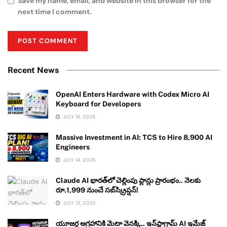
Save my name, email, and website in this browser for the
next time I comment.
Recent News
OpenAI Enters Hardware with Codex Micro AI
Keyboard for Developers
JULY 18, 2026
Massive Investment in AI: TCS to Hire 8,900 AI
Engineers
JULY 14, 2026
Claude AI భారత్‌లో చెల్లింపు ప్లాన్లు ప్రారంభం.. నెలకు
రూ.1,999 నుంచే సబ్‌స్క్రిప్షన్!
JULY 13, 2026
యూజర్ల ఆగ్రహానికి మెటా వెనక్కి.. ఇన్‌స్టాగ్రామ్ AI ఇమేజ్