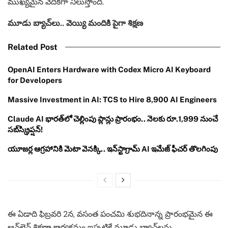
ముఖ్యమైన వేదికగా నిలుస్తోంది.
మూడు బ్యాచ్‌లు.. వెయ్యి మందికి పైగా శిక్షణ
Related Post
OpenAI Enters Hardware with Codex Micro AI Keyboard
for Developers
Massive Investment in AI: TCS to Hire 8,900 AI Engineers
Claude AI భారత్‌లో చెల్లింపు ప్లాన్లు ప్రారంభం.. నెలకు రూ.1,999 నుంచే
సబ్‌స్క్రిప్షన్!
యూజర్ల ఆగ్రహానికి మెటా వెనక్కి.. ఇన్‌స్టాగ్రామ్ AI ఇమేజ్ ఫీచర్ తొలగింపు
ఈ ఏడాది ఫిబ్రవరి 2న, వసంత పంచమి శుభదినాన్న ప్రారంభమైన ఈ
ఆన్‌లైన్ శిక్షణా కార్యక్రమం ఇప్పటికే మూడు బ్యాచ్‌లను