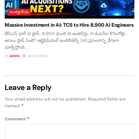
అంతర్జాతీయ
Massive Investment in AI: TCS to Hire 8,900 AI Engineers
టీసీఎస్ భారీ AI ప్లాన్.. 8,900 మంది AI ఇంజినీర్లు, AI కంపెనీల కొనుగోళ్లు..
అసలు ప్లాన్ ఏంటి? ఆర్టిఫిషియల్ ఇంటెలిజెన్స్ (AI) ప్రపంచాన్ని వేగంగా
మార్చేస్తోంది....
BY
ADMIN
JULY 14, 2026
Leave a Reply
Your email address will not be published.
Required fields are
*
marked
*
Comment