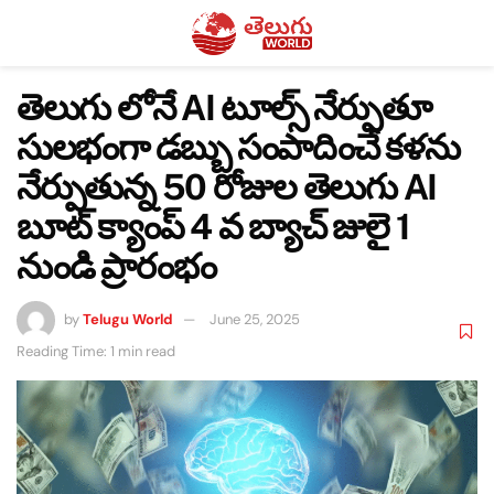
తెలుగు లోనే AI టూల్స్ నేర్పుతూ
సులభంగా డబ్బు సంపాదించే కళను
నేర్పుతున్న 50 రోజుల తెలుగు AI
బూట్ క్యాంప్ 4 వ బ్యాచ్ జులై 1
నుండి ప్రారంభం
by
Telugu World
June 25, 2025
Reading Time: 1 min read