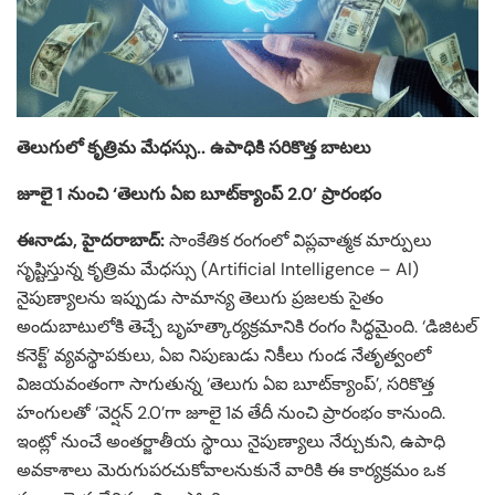
తెలుగులో కృత్రిమ మేధస్సు.. ఉపాధికి సరికొత్త బాటలు
జూలై 1 నుంచి ‘తెలుగు ఏఐ బూట్‌క్యాంప్‌ 2.0’ ప్రారంభం
ఈనాడు, హైదరాబాద్‌:
సాంకేతిక రంగంలో విప్లవాత్మక మార్పులు
సృష్టిస్తున్న కృత్రిమ మేధస్సు (Artificial Intelligence – AI)
నైపుణ్యాలను ఇప్పుడు సామాన్య తెలుగు ప్రజలకు సైతం
అందుబాటులోకి తెచ్చే బృహత్కార్యక్రమానికి రంగం సిద్ధమైంది. ‘డిజిటల్
కనెక్ట్’ వ్యవస్థాపకులు, ఏఐ నిపుణుడు నికీలు గుండ నేతృత్వంలో
విజయవంతంగా సాగుతున్న ‘తెలుగు ఏఐ బూట్‌క్యాంప్‌’, సరికొత్త
హంగులతో ‘వెర్షన్ 2.0’గా జూలై 1వ తేదీ నుంచి ప్రారంభం కానుంది.
ఇంట్లో నుంచే అంతర్జాతీయ స్థాయి నైపుణ్యాలు నేర్చుకుని, ఉపాధి
అవకాశాలు మెరుగుపరచుకోవాలనుకునే వారికి ఈ కార్యక్రమం ఒక