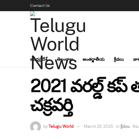
Contact Us
ఆంధ్రప్రదేశ్
తెలంగాణ
అంతర్జాతీయ
క్రీడలు
జా
2021 వరల్డ్ కప్ 
చక్రవర్తి
by
Telugu World
March 25, 2025
in
క్రీడలు
Rea