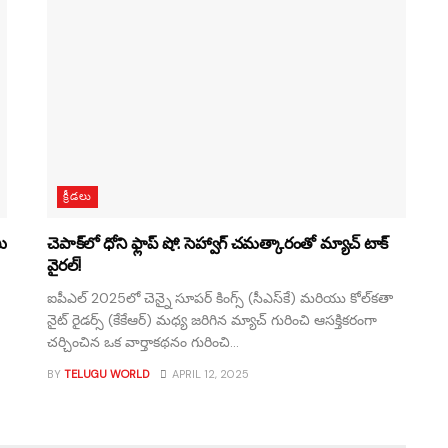
క్రీడలు
ి
చెపాక్‌లో ధోని ఫ్లాప్ షో: సెహ్వాగ్ చమత్కారంతో మ్యాచ్ టాక్
వైరల్!
ఐపీఎల్ 2025లో చెన్నై సూపర్ కింగ్స్ (సీఎస్‌కే) మరియు కోల్‌కతా
నైట్ రైడర్స్ (కేకేఆర్) మధ్య జరిగిన మ్యాచ్ గురించి ఆసక్తికరంగా
చర్చించిన ఒక వార్తాకథనం గురించి...
BY
TELUGU WORLD
APRIL 12, 2025