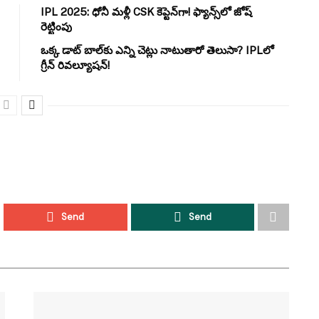
IPL 2025: ధోనీ మళ్లీ CSK కెప్టెన్‌గా! ఫ్యాన్స్‌లో జోష్
రెట్టింపు
ఒక్క డాట్ బాల్‌కు ఎన్ని చెట్లు నాటుతారో తెలుసా? IPLలో
గ్రీన్ రివల్యూషన్!
Send
Send