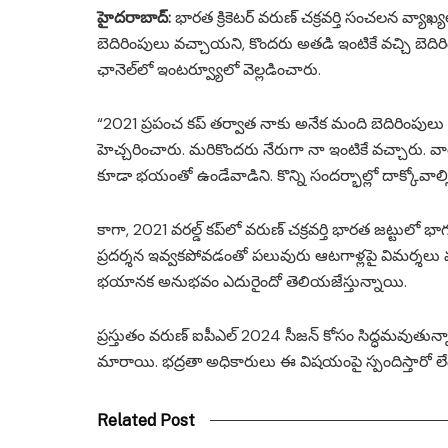
హైదరాబాద్:
భారత క్రికెటర్ వరుణ్ చక్రవర్తి సంచలన వ్యాఖ్
బెదిరింపులు వచ్చాయని, కొందరు అతడి ఇంటికే వచ్చి బెది
ఛానెల్‌లో ఇంటర్వ్యూలో వెల్లడించారు.
“2021 ప్రపంచ కప్ తర్వాత నాకు అనేక మంది బెదిరింపులు 
హెచ్చరించారు. మరికొందరు నేరుగా నా ఇంటికే వచ్చారు. వార
కూడా భయంతో ఉండేవాడిని. కొన్ని సందర్భాల్లో దాక్కోవాల్సి
కాగా, 2021 వరల్డ్ కప్‌లో వరుణ్ చక్రవర్తి భారత జట్టులో
ప్రదర్శన ఇవ్వకపోవడంతో పలువురు ఆటగాళ్లపై విమర్శలు 
భయానక అనుభవం ఎదురైందో తెలియజేస్తున్నాయి.
ప్రస్తుతం వరుణ్ ఐపీఎల్‌ 2024 సీజన్ కోసం సిద్ధమవుతున్
మారాయి. భద్రతా అధికారులు ఈ విషయంపై స్పందిస్తారో ల
Related Post