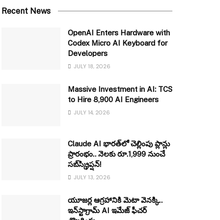
Recent News
OpenAI Enters Hardware with
Codex Micro AI Keyboard for
Developers
JULY 18, 2026
Massive Investment in AI: TCS
to Hire 8,900 AI Engineers
JULY 14, 2026
Claude AI భారత్‌లో చెల్లింపు ప్లాన్లు
ప్రారంభం.. నెలకు రూ.1,999 నుంచే
సబ్‌స్క్రిప్షన్!
JULY 13, 2026
యూజర్ల ఆగ్రహానికి మెటా వెనక్కి..
ఇన్‌స్టాగ్రామ్ AI ఇమేజ్ ఫీచర్