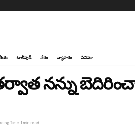
తీయ
టాలీవుడ్
నేరం
వ్యాపారం
సినిమా
తర్వాత నన్ను బెదిరించ
ding Time: 1 min read