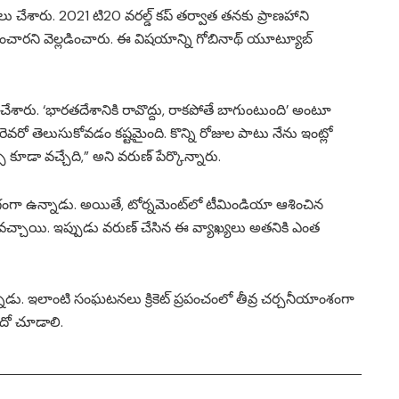
యలు చేశారు. 2021 టి20 వరల్డ్ కప్ తర్వాత తనకు ప్రాణహాని
రించారని వెల్లడించారు. ఈ విషయాన్ని గోబినాథ్ యూట్యూబ్
చేశారు. ‘భారతదేశానికి రావొద్దు, రాకపోతే బాగుంటుంది’ అంటూ
ెవరో తెలుసుకోవడం కష్టమైంది. కొన్ని రోజుల పాటు నేను ఇంట్లో
 కూడా వచ్చేది,” అని వరుణ్ పేర్కొన్నారు.
 భాగంగా ఉన్నాడు. అయితే, టోర్నమెంట్‌లో టీమిండియా ఆశించిన
వచ్చాయి. ఇప్పుడు వరుణ్ చేసిన ఈ వ్యాఖ్యలు అతనికి ఎంత
నాడు. ఇలాంటి సంఘటనలు క్రికెట్ ప్రపంచంలో తీవ్ర చర్చనీయాంశంగా
ేదో చూడాలి.