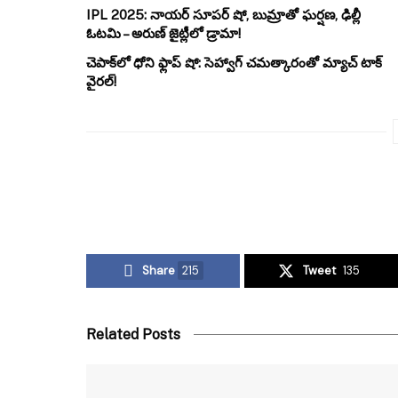
IPL 2025: నాయర్ సూపర్ షో, బుమ్రాతో ఘర్షణ, ఢిల్లీ
ఓటమి – అరుణ్ జైట్లీలో డ్రామా!
చెపాక్‌లో ధోని ఫ్లాప్ షో: సెహ్వాగ్ చమత్కారంతో మ్యాచ్ టాక్
వైరల్!
Share
215
Tweet
135
Related Posts