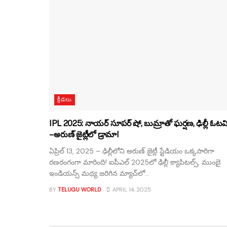
క్రీడలు
IPL 2025: నాయర్ సూపర్ షో, బుమ్రాతో ఘర్షణ, ఢిల్లీ ఓటమ
– అరుణ్ జైట్లీలో డ్రామా!
ఏప్రిల్ 13, 2025 – ఢిల్లీలోని అరుణ్ జైట్లీ స్టేడియం ఒక్కసారిగా
రణరంగంగా మారింది! ఐపీఎల్ 2025లో ఢిల్లీ క్యాపిటల్స్, ముంబై
ఇండియన్స్ మధ్య జరిగిన మ్యాచ్‌లో...
BY
TELUGU WORLD
APRIL 14, 2025