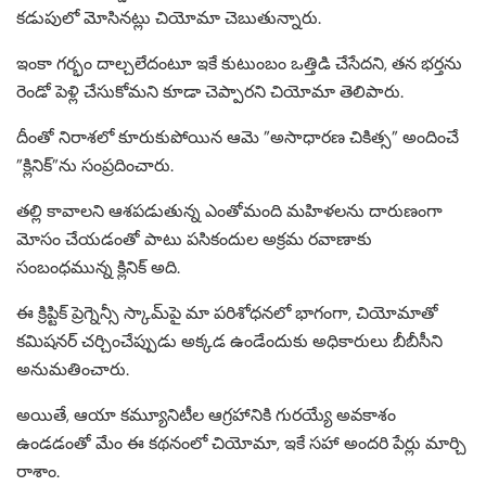
కడుపులో మోసినట్లు చియోమా చెబుతున్నారు.
ఇంకా గర్భం దాల్చలేదంటూ ఇకే కుటుంబం ఒత్తిడి చేసేదని, తన భర్తను
రెండో పెళ్లి చేసుకోమని కూడా చెప్పారని చియోమా తెలిపారు.
దీంతో నిరాశలో కూరుకుపోయిన ఆమె ”అసాధారణ చికిత్స” అందించే
”క్లినిక్”ను సంప్రదించారు.
తల్లి కావాలని ఆశపడుతున్న ఎంతోమంది మహిళలను దారుణంగా
మోసం చేయడంతో పాటు పసికందుల అక్రమ రవాణాకు
సంబంధమున్న క్లినిక్ అది.
ఈ క్రిప్టిక్ ప్రెగ్నెన్సీ స్కామ్‌పై మా పరిశోధనలో భాగంగా, చియోమాతో
కమిషనర్ చర్చించేప్పుడు అక్కడ ఉండేందుకు అధికారులు బీబీసీని
అనుమతించారు.
అయితే, ఆయా కమ్యూనిటీల ఆగ్రహానికి గురయ్యే అవకాశం
ఉండడంతో మేం ఈ కథనంలో చియోమా, ఇకే సహా అందరి పేర్లు మార్చి
రాశాం.