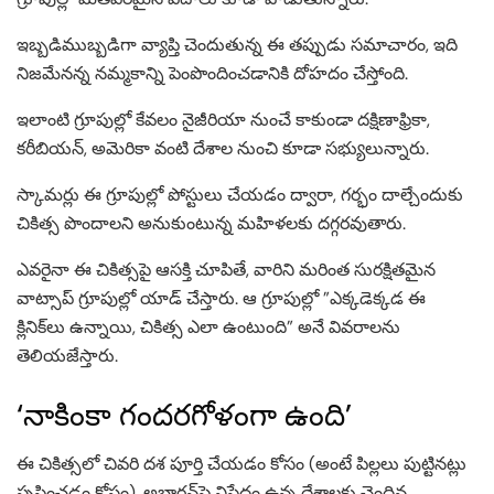
ఇబ్బడిముబ్బడిగా వ్యాప్తి చెందుతున్న ఈ తప్పుడు సమాచారం, ఇది
నిజమేనన్న నమ్మకాన్ని పెంపొందించడానికి దోహదం చేస్తోంది.
ఇలాంటి గ్రూపుల్లో కేవలం నైజీరియా నుంచే కాకుండా దక్షిణాఫ్రికా,
కరీబియన్, అమెరికా వంటి దేశాల నుంచి కూడా సభ్యులున్నారు.
స్కామర్లు ఈ గ్రూపుల్లో పోస్టులు చేయడం ద్వారా, గర్భం దాల్చేందుకు
చికిత్స పొందాలని అనుకుంటున్న మహిళలకు దగ్గరవుతారు.
ఎవరైనా ఈ చికిత్సపై ఆసక్తి చూపితే, వారిని మరింత సురక్షితమైన
వాట్సాప్ గ్రూపుల్లో యాడ్ చేస్తారు. ఆ గ్రూపుల్లో ”ఎక్కడెక్కడ ఈ
క్లినిక్‌లు ఉన్నాయి, చికిత్స ఎలా ఉంటుంది” అనే వివరాలను
తెలియజేస్తారు.
‘నాకింకా గందరగోళంగా ఉంది’
ఈ చికిత్సలో చివరి దశ పూర్తి చేయడం కోసం (అంటే పిల్లలు పుట్టినట్లు
సృష్టించడం కోసం), అబార్షన్‌పై నిషేధం ఉన్న దేశాలకు చెందిన