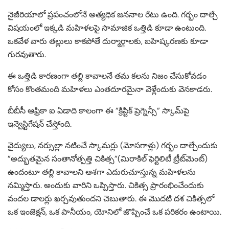
నైజీరియాలో ప్రపంచంలోనే అత్యధిక జననాల రేటు ఉంది. గర్భం దాల్చే
విషయంలో ఇక్కడి మహిళలపై సామాజిక ఒత్తిడి కూడా ఉంటుంది.
ఒకవేళ వారు తల్లులు కాకపోతే దుర్మార్గాలకు, బహిష్కరణకు కూడా
గురవుతారు.
ఈ ఒత్తిడి కారణంగా తల్లి కావాలనే తమ కలను నిజం చేసుకోవడం
కోసం కొంతమంది మహిళలు ఎంతదూరమైనా వెళ్లేందుకు వెనకాడరు.
బీబీసీ ఆఫ్రికా ఐ ఏడాది కాలంగా ఈ ”క్రిప్టిక్ ప్రెగ్నెన్సీ” స్కామ్‌పై
ఇన్వెస్టిగేషన్ చేస్తోంది.
వైద్యులు, నర్సుల్లా నటించే స్కామర్లు (మోసగాళ్లు) గర్భం దాల్చేందుకు
”అద్భుతమైన సంతానోత్పత్తి చికిత్స”(మిరాకిల్ ఫెర్టిలిటీ ట్రీట్‌మెంట్)
ఉందంటూ తల్లి కావాలని ఆశగా ఎదురుచూస్తున్న మహిళలను
నమ్మిస్తారు. అందుకు వారిని ఒప్పిస్తారు. చికిత్స ప్రారంభించేందుకు
వందల డాలర్లు ఖర్చవుతుందని చెబుతారు. ఈ మొదటి దశ చికిత్సలో
ఒక ఇంజెక్షన్, ఒక పానీయం, యోనిలో జొప్పించే ఒక పరికరం ఉంటాయి.