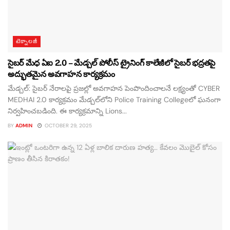
టెక్నాలజీ
సైబర్ మేధ ఏఐ 2.0 – మేడ్చల్ పోలీస్ ట్రైనింగ్ కాలేజీలో సైబర్ భద్రతపై
అద్భుతమైన అవగాహన కార్యక్రమం
మేడ్చల్: సైబర్ నేరాలపై ప్రజల్లో అవగాహన పెంపొందించాలనే లక్ష్యంతో CYBER
MEDHAI 2.0 కార్యక్రమం మేడ్చల్‌లోని Police Training Collegeలో ఘనంగా
నిర్వహించబడింది. ఈ కార్యక్రమాన్ని Lions...
BY
ADMIN
OCTOBER 29, 2025