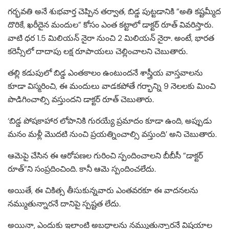
గర్భవతి అనే శుభవార్త చెప్పిన తర్వాత, బిడ్డ పుట్టడానికి ”అతి కష్టమ్మీద
దొరికే, ఖరీదైన మందుల” కోసం ఎంత కట్టాలో డాక్టర్ రూత్ వివరిస్తారు.
వాటి ధర 1.5 మిలియన్ నైరా నుంచి 2 మిలియన్ నైరా. అంటే, భారత
కరెన్సీలో దాదాపు లక్ష రూపాయలు చెల్లించాలని చెబుతారు.
తల్లి కడుపులో బిడ్డ ఎంతకాలం ఉంటుందనే శాస్త్రీయ వాస్తవాలను
కూడా విస్మరించి, ఈ మందులు వాడకపోతే గర్భాన్ని 9 నెలలకు మించి
పొడిగించాల్సి వస్తుందని డాక్టర్ రూత్ చెబుతారు.
‘బిడ్డ పోషకాహార లోపానికి గురయ్యే ప్రమాదం కూడా ఉంది, అప్పుడు
మనం మళ్లీ మొదటి నుంచి ప్రయత్నించాల్సి వస్తుంది’ అని చెబుతారు.
ఆమెపై చేసిన ఈ ఆరోపణల గురించి స్పందించాలని బీబీసీ ”డాక్టర్
రూత్”‌ని సంప్రదించింది. కానీ ఆమె స్పందించలేదు.
అయితే, ఈ చికిత్స తీసుకున్నవారు ఎంతవరకూ ఈ వాదనలను
నమ్ముతున్నారనే దానిపై స్పష్టత లేదు.
అయినా, ఎందుకు ఇలాంటి అబద్దాలను నమ్ముతున్నారనే విషయాల