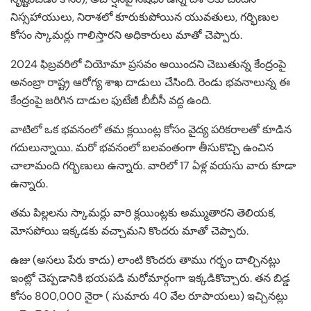
నిస్సహాయులు, నిరాశలో కూరుకుపోయిన యువతులు, గర్భిణుల
కోసం స్కామర్లు గాలిస్తారని అధికారులు మాతో చెప్పారు.
2024 ఫిబ్రవరిలో చియోమా ప్రసవం అయిందని చెబుతున్న కేంద్రంపై
అనంబ్రా రాష్ట్ర ఆరోగ్య శాఖ దాడులు చేసింది. రెండు భవనాలున్న ఈ
కేంద్రంపై జరిగిన దాడుల ఫుటేజీ బీబీసీ వద్ద ఉంది.
వాటిలో ఒక భవనంలో తమ క్లయింట్ల కోసం వైద్య పరికరాలతో కూడిన
గదులున్నాయి. మరో భవనంలో బలవంతంగా తీసుకొచ్చి ఉంచిన
చాలామంది గర్భిణులు ఉన్నారు. వారిలో 17 ఏళ్ల వయసు వారు కూడా
ఉన్నారు.
తమ పిల్లలను స్కామర్లు వారి క్లయింట్లకు అమ్ముతారని తెలియక,
మోసపోయి ఇక్కడకు వచ్చామని కొందరు మాతో చెప్పారు.
ఉజు (అసలు పేరు కాదు) లాంటి కొందరు తాము గర్భం దాల్చినట్లు
ఇంట్లో చెప్పడానికి భయపడి మరోమార్గంగా ఇక్కడికొచ్చారు. తన బిడ్డ
కోసం 800,000 నైరా ( సుమారు 40 వేల రూపాయలు) ఇచ్చినట్లు