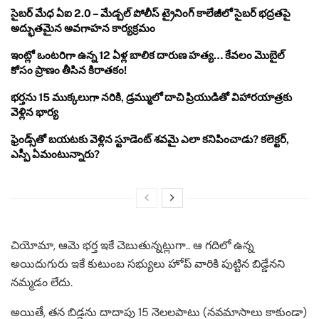
సైబర్ మేధ ఏఐ 2.0 – మేడ్చల్ పోలీస్ ట్రైనింగ్ కాలేజీలో సైబర్ భద్రతపై
అద్భుతమైన అవగాహన కార్యక్రమం
ఇంట్లో ఒంటరిగా ఉన్న 12 ఏళ్ల బాలిక దారుణ హత్య… కేవలం మొబైల్
కోసం ప్రాణం తీసిన కిరాతకం!
భర్తను 15 ముక్కలుగా నరికి, డ్రమ్ములో దాచి ప్రియుడితో విహారయాత్రకు
వెళ్లిన భార్య
ఫ్రెండ్స్‌తో బయటకు వెళ్లిన స్టూడెంట్ శవమై ఎలా కనిపించాడు? కలెక్టర్,
ఎస్పీ ఏమంటున్నారు?
చియోమా, ఆమె భర్త ఇకే చెబుతున్నట్లుగా.. ఆ గదిలో ఉన్న
అయిదుగురు ఇకే కుటుంబ సభ్యులు హోప్ వారికి పుట్టిన బిడ్డేనని
నమ్మడం లేదు.
అయితే, తన బిడ్డను దాదాపు 15 నెలలపాటు (నవమాసాలు కాకుండా)