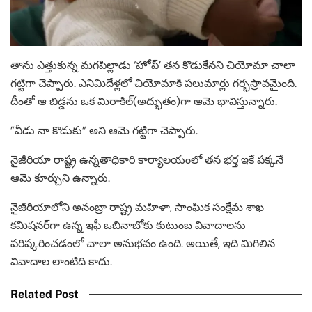
తాను ఎత్తుకున్న మగపిల్లాడు ‘హోప్’ తన కొడుకేనని చియోమా చాలా
గట్టిగా చెప్పారు. ఎనిమిదేళ్లలో చియోమాకి పలుమార్లు గర్భస్రావమైంది.
దీంతో ఆ బిడ్డను ఒక మిరాకిల్(అద్భుతం)గా ఆమె భావిస్తున్నారు.
”వీడు నా కొడుకు” అని ఆమె గట్టిగా చెప్పారు.
నైజీరియా రాష్ట్ర ఉన్నతాధికారి కార్యాలయంలో తన భర్త ఇకే పక్కనే
ఆమె కూర్చుని ఉన్నారు.
నైజీరియాలోని అనంబ్రా రాష్ట్ర మహిళా, సాంఘిక సంక్షేమ శాఖ
కమిషనర్‌గా ఉన్న ఇఫీ ఒబినాబోకు కుటుంబ వివాదాలను
పరిష్కరించడంలో చాలా అనుభవం ఉంది. అయితే, ఇది మిగిలిన
వివాదాల లాంటిది కాదు.
Related Post