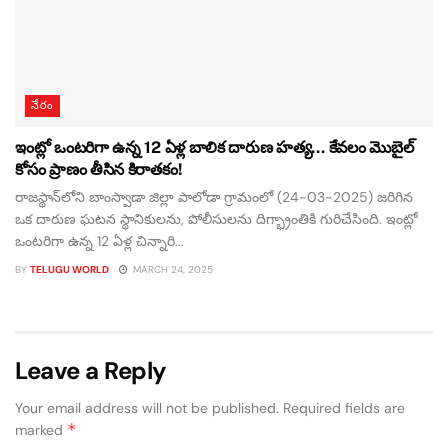
నేరం
ఇంట్లో ఒంటరిగా ఉన్న 12 ఏళ్ల బాలిక దారుణ హత్య… కేవలం మొబైల్
కోసం ప్రాణం తీసిన కిరాతకం!
రాజస్థాన్‌లోని బాంస్వాడా జిల్లా పాలోడా గ్రామంలో (24-03-2025) జరిగిన
ఒక దారుణ ఘటన స్థానికులను, పోలీసులను దిగ్భ్రాంతికి గురిచేసింది. ఇంట్లో
ఒంటరిగా ఉన్న 12 ఏళ్ల చిన్నారి...
BY
TELUGU WORLD
MARCH 24, 2025
Leave a Reply
Your email address will not be published.
Required fields are
*
marked