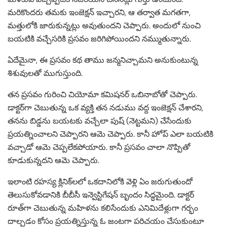
మరికొందరు తమకు ఇంజెక్షన్ ఇచ్చారని, ఆ తర్వాత మగతగా,
మత్తులోకి జారుకున్నట్లు అవుతుందని చెప్పారు. అందులో నుంచి
బయటికి వచ్చేసరికి ప్రసవం జరిగిపోయిందని నమ్ముతున్నారు.
ఏదేమైనా, ఈ ప్రసవం కథ తాము జన్మనిచ్చామని అనుకుంటున్న
శిశువులతో ముగుస్తుంది.
తన ప్రసవం గురించి చియోమా కమిషనర్ ఒబినాబోతో చెప్పారు.
డాక్టర్‌గా చెబుతున్న ఒక వ్యక్తి తన నడుము వద్ద ఇంజెక్షన్ చేశారని,
తనను బిడ్డను బయటకు వచ్చేలా పుష్ (నెట్టమని) చేసేందుకు
ప్రయత్నించాలని చెప్పారని ఆమె చెప్పారు. కానీ హోప్ ఎలా బయటికి
వచ్చాడో ఆమె చెప్పలేకపోయారు. కానీ ప్రసవం చాలా నొప్పితో
కూడుకున్నదని ఆమె చెప్పారు.
ఇలాంటి రహస్య క్లినిక్‌లలో ఒకదానిలోకి వెళ్లి ఏం జరుగుతుందో
తెలుసుకోవడానికి బీబీసీ ఇన్వెస్టిగేషన్ బృందం సిద్ధమైంది. డాక్టర్
రూత్‌గా చెబుతున్న మహిళను కలిసేందుకు ఎనిమిదేళ్లుగా గర్భం
దాల్చడం కోసం ప్రయత్నిస్తున్న ఓ జంటగా పరిచయం చేసుకుంటూ