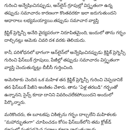
గురించి అన్వేషించినప్పుడు, ఆన్‌లైన్ గ్రూపుల్లో విస్తృతంగా ఉన్న
తప్పుడు సమాచారం కారణంగా కొంతవరకూ ఇలా జరుగుతుందని
ఆధారాలు లభ్యమయ్యాయి.తప్పుడు సమాచార వ్యాప్తి
క్రిప్టిక్ ప్రెగ్నెన్సీ అనేది వైద్యపరంగా నిరూపితమైంది, ఇందులో తాను గర్భం
దాల్చినట్లు ఆమెకు చివరి దశ వరకు తెలియదు.
కానీ, పరిశోధనలో భాగంగా ఆన్‌లైన్‌లో అన్వేషించినప్పుడు క్రిప్టిక్ ప్రెగ్నెన్సీ
గురించి ఫేస్‌బుక్ గ్రూపులు, పేజీల్లో తప్పుడు సమాచారం విస్తృతంగా
వ్యాప్తి చెందుతున్నట్లు బీబీసీ గుర్తించింది.
అమెరికాకు చెందిన ఒక మహిళ తన క్రిప్టిక్ ప్రెగ్నెన్సీ గురించి చెప్పడానికే
తన ఫేస్‌బుక్ పేజీని అంకితం చేశారు. తాను ”ఏళ్ల తరబడి” గర్భంతో
ఉన్నానని, సైన్స్ కూడా దానిని వివరించలేకపోయిందని అందులో
పేర్కొన్నారు.
మరికొందరు, ఈ బూటకపు చికిత్సను గర్భం దాల్చలేని మహిళలకు
”మహాద్భుతంగా” చూపించడం కోసం ఫేస్‌బుక్‌లోని తమ క్లోజ్‌డ్
గ్రూపుల్లో మతపరమైన పదాలు కూడా వాడుతున్నారు.