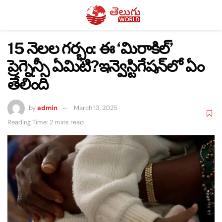
15 నెలల గర్భం: ఈ ‘మిరాకిల్’
ప్రెగ్నెన్సీ ఏమిటి?ఇన్వెస్టిగేషన్‌‌లో ఏం
తేలింది
by
admin
March 13, 2025
Reading Time: 2 mins read