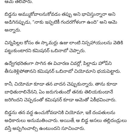
ఆమె తెలిపారు.
బిడ్డను అమ్ముకోవాలనుకోవడం తప్పు అని భావిస్తున్నారా అని
అడిగినప్పుడు, ”నాకు ఇప్పటికీ గందరగోళంగా ఉంది” అని ఆమె
అన్నారు.
చిన్నపిల్లల కోసం ఈ స్కామర్లు ఉజు లాంటి నిస్సహాయులను వెతికి
పట్టుకుంటారని కమిషనర్ ఒబినాబో చెప్పారు.
ఉద్వేగభరితంగా సాగిన ఈ విచారణ చివర్లో, పిల్లాడు హోప్‌ని
తీసుకెళ్లిపోతానని కమిషనర్ ఒబినాబో చియోమాని భయపెట్టారు.
కానీ, చియోమా కూడా తన వాదన చెప్పుకున్నారు. తాను కూడా
బాధితురాలినేనని, ఏం జరుగుతుందో తనకు తెలియకుండానే
జరిగిందని చెప్పడంతో కమిషనర్ కూడా ఆమెతో ఏకీభవించారు.
బిడ్డను తన వద్ద ఉంచుకోవడానికి చియోమా, ఇకే దంపతులను
అధికారులు అనుమతించారు. అయితే, ఆ బిడ్డ అసలు తల్లిదండ్రులు
వస్తే అప్పగించాల్సి ఉంటుందని సూచించారు.