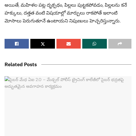
అయితే, మహిళల పట్ల దృక్పథం, పిల్లలు పుట్టకపోవడం, పిల్లలను కనే
హక్కులు, దత్తత వంటి విషయాల్లో మార్పులు రాకపోతే ఇలాంటి
మోసాలు పెరుగుతూనే ఉంటాయని నిపుణులు హెచ్చరిస్తున్నారు.
Related Posts