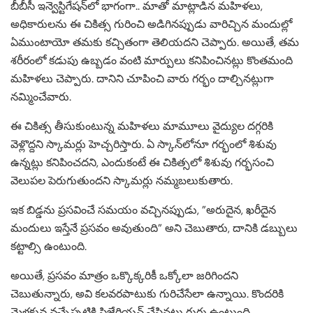
బీబీసీ ఇన్వెస్టిగేషన్‌లో భాగంగా.. మాతో మాట్లాడిన మహిళలు,
అధికారులను ఈ చికిత్స గురించి అడిగినప్పుడు వారిచ్చిన మందుల్లో
ఏముంటాయో తమకు కచ్చితంగా తెలియదని చెప్పారు. అయితే, తమ
శరీరంలో కడుపు ఉబ్బడం వంటి మార్పులు కనిపించినట్లు కొంతమంది
మహిళలు చెప్పారు. దానిని చూపించి వారు గర్భం దాల్చినట్లుగా
నమ్మించేవారు.
ఈ చికిత్స తీసుకుంటున్న మహిళలు మామూలు వైద్యుల దగ్గరికి
వెళ్లొద్దని స్కామర్లు హెచ్చరిస్తారు. ఏ స్కాన్‌లోనూ గర్భంలో శిశువు
ఉన్నట్లు కనిపించదని, ఎందుకంటే ఈ చికిత్సలో శిశువు గర్భసంచి
వెలుపల పెరుగుతుందని స్కామర్లు నమ్మబలుకుతారు.
ఇక బిడ్డను ప్రసవించే సమయం వచ్చినప్పుడు, ”అరుదైన, ఖరీదైన
మందులు ఇస్తేనే ప్రసవం అవుతుంది” అని చెబుతారు, దానికి డబ్బులు
కట్టాల్సి ఉంటుంది.
అయితే, ప్రసవం మాత్రం ఒక్కొక్కరికీ ఒక్కోలా జరిగిందని
చెబుతున్నారు, అవి కలవరపాటుకు గురిచేసేలా ఉన్నాయి. కొందరికి
మెళకువ వచ్చేప్పటికి సిజేరియన్ చేసినట్లు గుర్తు ఉంటుంది.