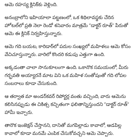
ఆమె రహస్య క్లినిక్‌కు వెళ్లింది.
అనంబ్రాలోని ఇహియాలా పట్టణంలో, ఒక శిథిలావస్థకు చేరిన
హోటల్‌లో ప్రతి నెలా రెండో శనివారం మాత్రమే ”డాక్టర్ రూత్” పేరుతో
ఆమె ఈ క్లినిక్ నిర్వహిస్తున్నారు.
ఆమె గది బయట, కారిడార్‌లో పదుల సంఖ్యలో మహిళలు ఆమె కోసం
వేచిచూస్తున్నారు. వారిలో కొందరి కడుపు ఎత్తుగా ఉంది.
అక్కడంతా చాలా సానుకూలంగా ఉంది. ఒకానొక సమయంలో, మీరు
గర్భవతి అయ్యారనే మాట విని ఒక మహిళ సంతోషంతో గది లోపల
సంబరాలు కూడా చేసుకుంది.
ఆ తర్వాత మా అండర్‌కవర్ రిపోర్టర్ల వంతు వచ్చింది, వారు ఆమెను
కలిసినప్పుడు ఈ చికిత్స కచ్చితంగా ఫలితాన్నిస్తుందని ”డాక్టర్ రూత్”
హామీ ఇచ్చారు.
తానొక ఇంజెక్షన్ చేస్తానని, దానితో మగపిల్లాడు కావాలో, ఆడపిల్ల
కావాలో కూడా మనమే ఎంపిక చేసుకోవచ్చని ఆమె చెప్పారు.