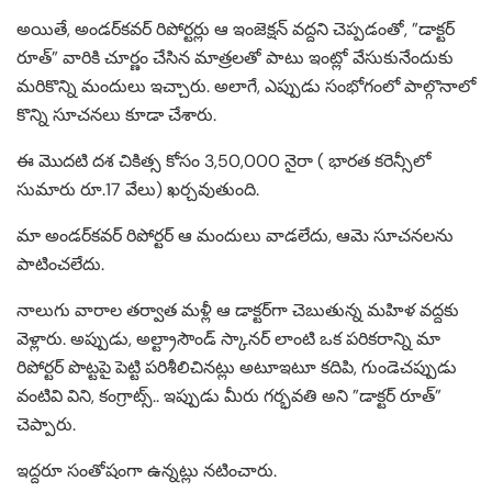
అయితే, అండర్‌కవర్ రిపోర్టర్లు ఆ ఇంజెక్షన్‌ వద్దని చెప్పడంతో, ”డాక్టర్
రూత్” వారికి చూర్ణం చేసిన మాత్రలతో పాటు ఇంట్లో వేసుకునేందుకు
మరికొన్ని మందులు ఇచ్చారు. అలాగే, ఎప్పుడు సంభోగంలో పాల్గొనాలో
కొన్ని సూచనలు కూడా చేశారు.
ఈ మొదటి దశ చికిత్స కోసం 3,50,000 నైరా ( భారత కరెన్సీలో
సుమారు రూ.17 వేలు) ఖర్చవుతుంది.
మా అండర్‌కవర్ రిపోర్టర్ ఆ మందులు వాడలేదు, ఆమె సూచనలను
పాటించలేదు.
నాలుగు వారాల తర్వాత మళ్లీ ఆ డాక్టర్‌గా చెబుతున్న మహిళ వద్దకు
వెళ్లారు. అప్పుడు, అల్ట్రాసౌండ్ స్కానర్ లాంటి ఒక పరికరాన్ని మా
రిపోర్టర్ పొట్టపై పెట్టి పరిశీలిచినట్లు అటూఇటూ కదిపి, గుండెచప్పుడు
వంటివి విని, కంగ్రాట్స్.. ఇప్పుడు మీరు గర్భవతి అని ”డాక్టర్ రూత్”
చెప్పారు.
ఇద్దరూ సంతోషంగా ఉన్నట్లు నటించారు.