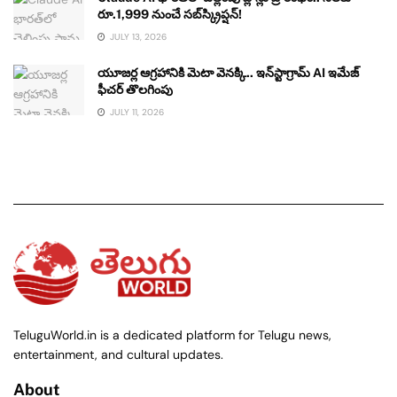
రూ.1,999 నుంచే సబ్‌స్క్రిప్షన్!
JULY 13, 2026
యూజర్ల ఆగ్రహానికి మెటా వెనక్కి.. ఇన్‌స్టాగ్రామ్ AI ఇమేజ్
ఫీచర్ తొలగింపు
JULY 11, 2026
TeluguWorld.in is a dedicated platform for Telugu news,
entertainment, and cultural updates.
About