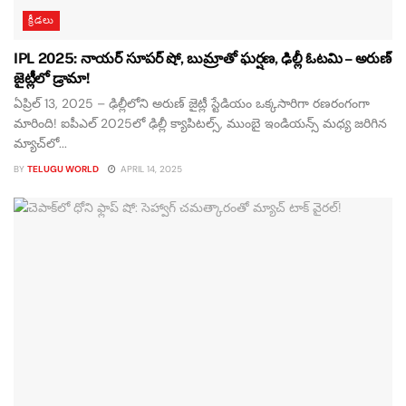
క్రీడలు
IPL 2025: నాయర్ సూపర్ షో, బుమ్రాతో ఘర్షణ, ఢిల్లీ ఓటమి – అరుణ్
జైట్లీలో డ్రామా!
ఏప్రిల్ 13, 2025 – ఢిల్లీలోని అరుణ్ జైట్లీ స్టేడియం ఒక్కసారిగా రణరంగంగా
మారింది! ఐపీఎల్ 2025లో ఢిల్లీ క్యాపిటల్స్, ముంబై ఇండియన్స్ మధ్య జరిగిన
మ్యాచ్‌లో...
BY
TELUGU WORLD
APRIL 14, 2025