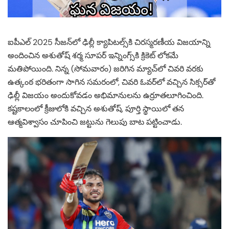
ఐపీఎల్ 2025 సీజన్‌లో ఢిల్లీ క్యాపిటల్స్‌కి చిరస్మరణీయ విజయాన్ని
అందించిన అశుతోష్ శర్మ సూపర్ ఇన్నింగ్స్‌కి క్రికెట్ లోకమే
మతిపోయింది. నిన్న (సోమవారం) జరిగిన మ్యాచ్‌లో చివరి వరకు
ఉత్కంఠ భరితంగా సాగిన సమరంలో, చివరి ఓవర్‌లో వచ్చిన సిక్సర్‌తో
ఢిల్లీ విజయం అందుకోవడం అభిమానులను ఉర్రూతలూగించింది.
కష్టకాలంలో క్రీజులోకి వచ్చిన అశుతోష్, పూర్తి స్థాయిలో తన
ఆత్మవిశ్వాసం చూపించి జట్టును గెలుపు బాట పట్టించాడు.