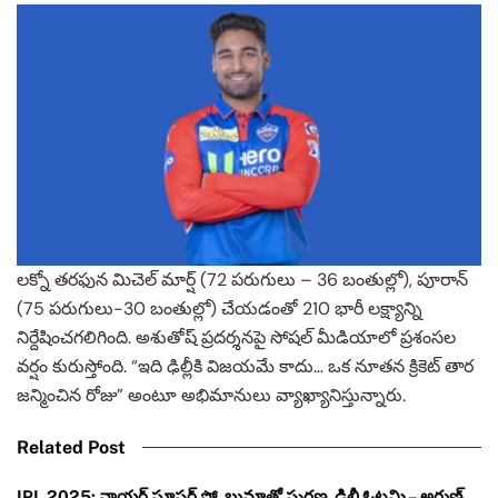
లక్నో తరఫున మిచెల్ మార్ష్ (72 పరుగులు – 36 బంతుల్లో), పూరాన్
(75 పరుగులు-30 బంతుల్లో) చేయడంతో 210 భారీ లక్ష్యాన్ని
నిర్దేషించగలిగింది. అశుతోష్ ప్రదర్శనపై సోషల్ మీడియాలో ప్రశంసల
వర్షం కురుస్తోంది. “ఇది ఢిల్లీకి విజయమే కాదు… ఒక నూతన క్రికెట్ తార
జన్మించిన రోజు” అంటూ అభిమానులు వ్యాఖ్యానిస్తున్నారు.
Related Post
IPL 2025: నాయర్ సూపర్ షో, బుమ్రాతో ఘర్షణ, ఢిల్లీ ఓటమి – అరుణ్