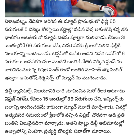
విశాఖపట్నం వేదికగా జరిగిన ఈ మ్యాచ్‌ ప్రారంభంలో ఢిల్లీ 65
పరుగులకే 5 వికెట్లు కోల్పోయి కష్టాల్లో పడిన వేళ, అశుతోష్ శర్మ తన
ధాటిగల ఆటతీరుతో మ్యాచ్‌ దిశను పూర్తిగా మలిచాడు. కేవలం 31
బంతుల్లోనే 66 పరుగులు చేసి, చివరి వరకు క్రీజులో నిలిచి ఢిల్లీకి
విజయాన్ని అందించాడు. టెన్షన్‌తో ఊపిరి ఆడని చివరి ఓవర్‌లో 6
పరుగులు అవసరమవగా మొదటి బంతికే చేతికి చిక్కిన స్టంప్ ను
జారవిడుచుకున్న రిషభ పంత్ రెండో బంతికి మోహిత్ శర్మ సింగిల్
ఇవ్వగా ఆసుతోష్ శర్మ సిక్స్ తో మ్యాచ్ ను ముగించాడు.
ఢిల్లీ క్యాపిటల్స్ విజయానికి దారి చూపించిన మరో కీలక ఆటగాడు
విప్రజ్ నిగమ్
. కేవలం
15 బంతుల్లో 39 పరుగులు
చేసి, ఇన్నింగ్స్‌కు
బలాన్ని అందించడమే కాకుండా మ్యాచ్ మూడే మార్చేశాడు. చివర్లో,
అత్యవసర సమయంలో క్రీజులోకి వచ్చిన విప్రజ్, చొరవగా ఆడి ప్రతి
బంతిని విలువైనదిగా మార్చాడు. అతని షాట్లు ఢిల్లీ అభిమానుల్లో
ఉత్సాహాన్ని నింపగా, ప్రత్యర్థి బౌలర్లకు సవాల్‌గా మారాయి.