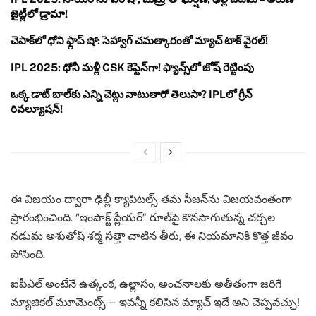
జైట్లీలో డ్రామా!
చెపాక్‌లో ధోని ఫ్లాప్ షో: సెహ్వాగ్ చమత్కారంతో మ్యాచ్ టాక్ వైరల్!
IPL 2025: ధోనీ మళ్లీ CSK కెప్టెన్‌గా! ఫ్యాన్స్‌లో జోష్ రెట్టింపు
ఒక్క డాట్ బాల్‌కు ఎన్ని చెట్లు నాటుతారో తెలుసా? IPLలో గ్రీన్
రివల్యూషన్!
ఈ విజయం ద్వారా ఢిల్లీ క్యాపిటల్స్ తమ సీజన్‌ను విజయవంతంగా
ప్రారంభించింది. “ఇంపాక్ట్ ప్లేయర్” రూల్‌పై కొనసాగుతున్న చర్చల
నడుమ అశుతోష్ శర్మ సత్తా చాటిన తీరు, ఈ నియమానికి కొత్త జీవం
పోసింది.
ఐపీఎల్ అంటేనే ఉత్కంఠ, ఉల్లాసం, అంచనాలకు అతీతంగా జరిగే
మ్యాజికల్ మూమెంట్స్‌ – ఇవన్నీ కలిసిన మ్యాచ్ ఇదే అని చెప్పవచ్చు!