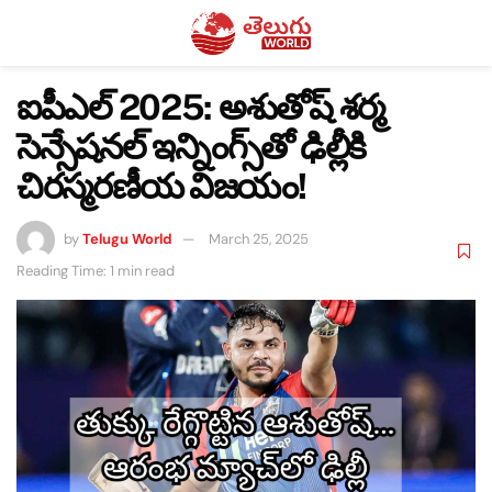
ఐపీఎల్ 2025: అశుతోష్ శర్మ
సెన్సేషనల్ ఇన్నింగ్స్‌తో ఢిల్లీకి
చిరస్మరణీయ విజయం!
by
Telugu World
March 25, 2025
Reading Time: 1 min read