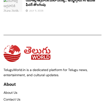
యూజర్ల ఆగ్రహానికి మెటా వెనక్కి.. ఇన్‌స్టాగ్రామ్ AI ఇమేజ్
ఫీచర్ తొలగింపు
JULY 11, 2026
TeluguWorld.in is a dedicated platform for Telugu news,
entertainment, and cultural updates.
About
About Us
Contact Us