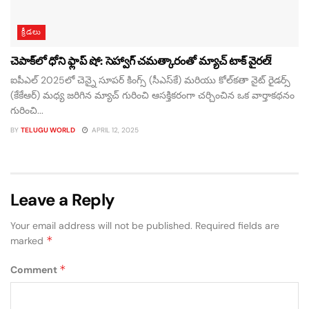
క్రీడలు
చెపాక్‌లో ధోని ఫ్లాప్ షో: సెహ్వాగ్ చమత్కారంతో మ్యాచ్ టాక్ వైరల్!
ఐపీఎల్ 2025లో చెన్నై సూపర్ కింగ్స్ (సీఎస్‌కే) మరియు కోల్‌కతా నైట్ రైడర్స్
(కేకేఆర్) మధ్య జరిగిన మ్యాచ్ గురించి ఆసక్తికరంగా చర్చించిన ఒక వార్తాకథనం
గురించి...
BY
TELUGU WORLD
APRIL 12, 2025
Leave a Reply
Your email address will not be published.
Required fields are
*
marked
*
Comment