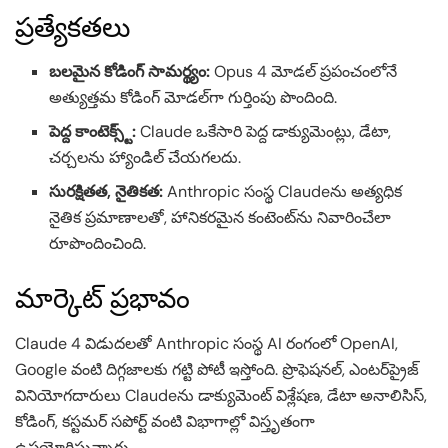
ప్రత్యేకతలు
బలమైన కోడింగ్ సామర్థ్యం:
Opus 4 మోడల్ ప్రపంచంలోనే
అత్యుత్తమ కోడింగ్ మోడల్‌గా గుర్తింపు పొందింది.
పెద్ద కాంటెక్స్ట్:
Claude ఒకేసారి పెద్ద డాక్యుమెంట్లు, డేటా,
చర్చలను హ్యాండిల్ చేయగలదు.
సురక్షితత, నైతికత:
Anthropic సంస్థ Claudeను అత్యధిక
నైతిక ప్రమాణాలతో, హానికరమైన కంటెంట్‌ను నివారించేలా
రూపొందించింది.
మార్కెట్ ప్రభావం
Claude 4 విడుదలతో Anthropic సంస్థ AI రంగంలో OpenAI,
Google వంటి దిగ్గజాలకు గట్టి పోటీ ఇస్తోంది. ప్రొఫెషనల్, ఎంటర్‌ప్రైజ్
వినియోగదారులు Claudeను డాక్యుమెంట్ విశ్లేషణ, డేటా అనాలిసిస్,
కోడింగ్, కస్టమర్ సపోర్ట్ వంటి విభాగాల్లో విస్తృతంగా
ఉపయోగిస్తున్నారు.