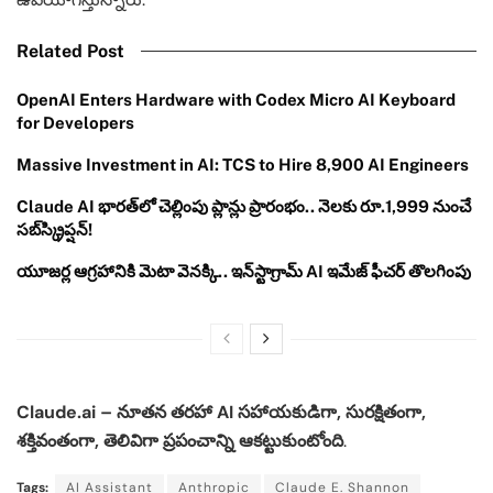
Related Post
OpenAI Enters Hardware with Codex Micro AI Keyboard
for Developers
Massive Investment in AI: TCS to Hire 8,900 AI Engineers
Claude AI భారత్‌లో చెల్లింపు ప్లాన్లు ప్రారంభం.. నెలకు రూ.1,999 నుంచే
సబ్‌స్క్రిప్షన్!
యూజర్ల ఆగ్రహానికి మెటా వెనక్కి.. ఇన్‌స్టాగ్రామ్ AI ఇమేజ్ ఫీచర్ తొలగింపు
Claude.ai – నూతన తరహా AI సహాయకుడిగా, సురక్షితంగా,
శక్తివంతంగా, తెలివిగా ప్రపంచాన్ని ఆకట్టుకుంటోంది
.
Tags:
AI Assistant
Anthropic
Claude E. Shannon