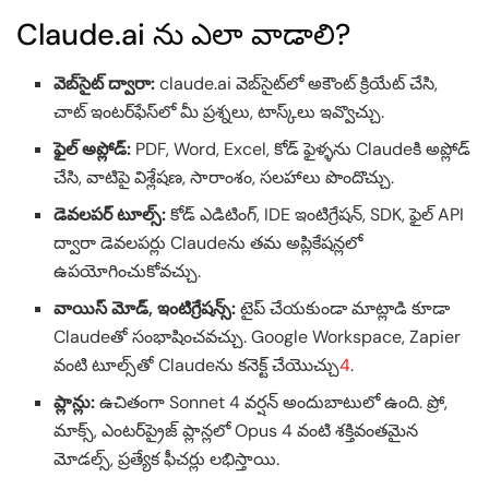
Claude.ai ను ఎలా వాడాలి?
వెబ్‌సైట్ ద్వారా:
claude.ai వెబ్‌సైట్‌లో అకౌంట్ క్రియేట్ చేసి,
చాట్ ఇంటర్‌ఫేస్‌లో మీ ప్రశ్నలు, టాస్క్‌లు ఇవ్వొచ్చు.
ఫైల్ అప్లోడ్:
PDF, Word, Excel, కోడ్ ఫైళ్ళను Claudeకి అప్లోడ్
చేసి, వాటిపై విశ్లేషణ, సారాంశం, సలహాలు పొందొచ్చు.
డెవలపర్ టూల్స్:
కోడ్ ఎడిటింగ్, IDE ఇంటిగ్రేషన్, SDK, ఫైల్ API
ద్వారా డెవలపర్లు Claudeను తమ అప్లికేషన్లలో
ఉపయోగించుకోవచ్చు.
వాయిస్ మోడ్, ఇంటిగ్రేషన్స్:
టైప్ చేయకుండా మాట్లాడి కూడా
Claudeతో సంభాషించవచ్చు. Google Workspace, Zapier
వంటి టూల్స్‌తో Claudeను కనెక్ట్ చేయొచ్చు
4
.
ప్లాన్లు:
ఉచితంగా Sonnet 4 వర్షన్ అందుబాటులో ఉంది. ప్రో,
మాక్స్, ఎంటర్‌ప్రైజ్ ప్లాన్లలో Opus 4 వంటి శక్తివంతమైన
మోడల్స్, ప్రత్యేక ఫీచర్లు లభిస్తాయి.