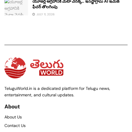
యూజర్ల ఆగ్రహానికి మెటా వెనక్కి.. ఇన్‌స్టాగ్రామ్ AI ఇమేజ్
ఫీచర్ తొలగింపు
JULY 11, 2026
TeluguWorld.in is a dedicated platform for Telugu news,
entertainment, and cultural updates.
About
About Us
Contact Us