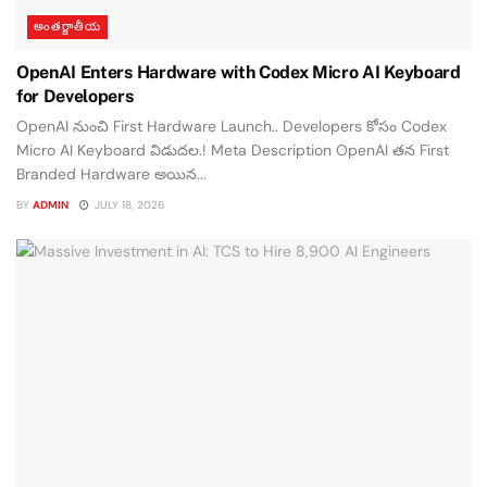
అంతర్జాతీయ
OpenAI Enters Hardware with Codex Micro AI Keyboard
for Developers
OpenAI నుంచి First Hardware Launch.. Developers కోసం Codex
Micro AI Keyboard విడుదల.! Meta Description OpenAI తన First
Branded Hardware అయిన...
BY
ADMIN
JULY 18, 2026