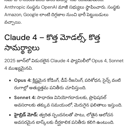
Anthropic సంస్థను OpenAI మాజీ సభ్యులు స్థాపించారు. సంస్థకు
Amazon, Google లాంటి దిగ్గజాల నుంచి భారీ పెట్టుబడులు
వచ్చాయి.
Claude 4 – కొత్త మోడల్స్, కొత్త
సామర్థ్యాలు
2025 జూన్‌లో విడుదలైన Claude 4 ఫ్యామిలీలో Opus 4, Sonnet
4 ముఖ్యమైనవి.
Opus 4:
క్లిష్టమైన కోడింగ్, డీప్ రీజనింగ్, పరిశోధన, సైన్స్ వంటి
రంగాల్లో అత్యుత్తమ పనితీరు చూపిస్తుంది.
Sonnet 4:
సాధారణ వినియోగదారులకు, ప్రొఫెషనల్
అవసరాలకు తక్కువ సమయంలో, మెరుగైన ఫలితాలు ఇస్తుంది.
హైబ్రిడ్ మోడ్:
త్వరిత స్పందనలతో పాటు, లోతైన ఆలోచన
అవసరమైన టాస్క్‌లకు దీర్ఘకాలిక పనితీరు కలిగి ఉంటుంది.