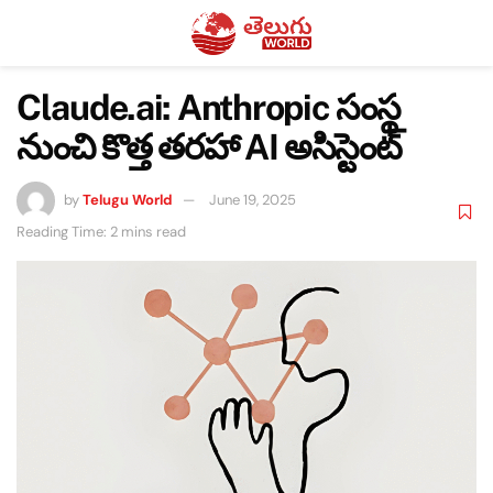
Claude.ai: Anthropic సంస్థ
నుంచి కొత్త తరహా AI అసిస్టెంట్
by
Telugu World
June 19, 2025
Reading Time: 2 mins read