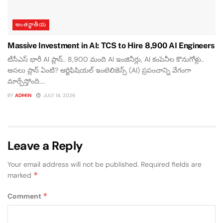
అంతర్జాతీయ
Massive Investment in AI: TCS to Hire 8,900 AI Engineers
టీసీఎస్ భారీ AI ప్లాన్.. 8,900 మంది AI ఇంజినీర్లు, AI కంపెనీల కొనుగోళ్లు..
అసలు ప్లాన్ ఏంటి? ఆర్టిఫిషియల్ ఇంటెలిజెన్స్ (AI) ప్రపంచాన్ని వేగంగా
మార్చేస్తోంది....
BY
ADMIN
JULY 14, 2026
Leave a Reply
Your email address will not be published.
Required fields are
*
marked
*
Comment