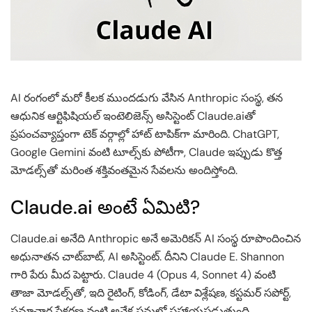
AI రంగంలో మరో కీలక ముందడుగు వేసిన Anthropic సంస్థ, తన
ఆధునిక ఆర్టిఫిషియల్ ఇంటెలిజెన్స్ అసిస్టెంట్ Claude.aiతో
ప్రపంచవ్యాప్తంగా టెక్ వర్గాల్లో హాట్ టాపిక్‌గా మారింది. ChatGPT,
Google Gemini వంటి టూల్స్‌కు పోటీగా, Claude ఇప్పుడు కొత్త
మోడల్స్‌తో మరింత శక్తివంతమైన సేవలను అందిస్తోంది.
Claude.ai అంటే ఏమిటి?
Claude.ai అనేది Anthropic అనే అమెరికన్ AI సంస్థ రూపొందించిన
అధునాతన చాట్‌బాట్, AI అసిస్టెంట్. దీనిని Claude E. Shannon
గారి పేరు మీద పెట్టారు. Claude 4 (Opus 4, Sonnet 4) వంటి
తాజా మోడల్స్‌తో, ఇది రైటింగ్, కోడింగ్, డేటా విశ్లేషణ, కస్టమర్ సపోర్ట్,
సమాచార సేకరణ వంటి అనేక పనుల్లో సహాయపడుతుంది.