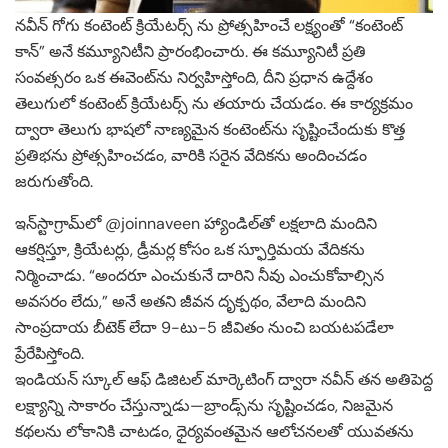
నవీన్ గోగు కంటెంట్ క్రియేటర్స్ ను ప్రోత్సహించే లక్ష్యంతో “కంటెంట్
కాన్” అనే కమ్యూనిటీని ప్రారంభించారు. ఈ కమ్యూనిటీ ప్రతి
సంవత్సరం ఒక ఈవెంట్‌ను నిర్వహిస్తోంది, దీని ప్రధాన ఉద్దేశం
తెలుగులో కంటెంట్ క్రియేటర్స్ ను తయారు చేయడం. ఈ కార్యక్రమం
ద్వారా తెలుగు భాషలో నాణ్యమైన కంటెంట్‌ను సృష్టించేందుకు కొత్త
ప్రతిభను ప్రోత్సహించడం, వారికి సరైన వేదికను అందించడం
జరుగుతోంది.
ఇన్‌స్టాగ్రామ్‌లో @joinnaveen హ్యాండిల్‌తో లక్షలాది మందిని
ఆకర్షిస్తూ, క్రియేటర్లు, డ్రీమర్ల కోసం ఒక స్ఫూర్తిమయ వేదికను
నిర్మించాడు. “అందరూ ఎంచుకునే దారిని నీవు ఎంచుకోవాల్సిన
అవసరం లేదు,” అనే అతని జీవన దృక్పథం, వేలాది మందిని
సాంప్రదాయ బీటెక్ లేదా 9-టు-5 జీవితం నుంచి బయటపడేలా
ప్రేరేపిస్తోంది.
ఇండియన్ స్కూల్ ఆఫ్ డిజిటల్ మార్కెటింగ్ ద్వారా నవీన్ తన అతిపెద్ద
లక్ష్యాన్ని సాకారం చేస్తున్నాడు—బ్రాండ్స్‌ను సృష్టించడం, నిజమైన
కథలను లోకానికి చాటడం, ధైర్యవంతమైన ఆలోచనలతో యువతను