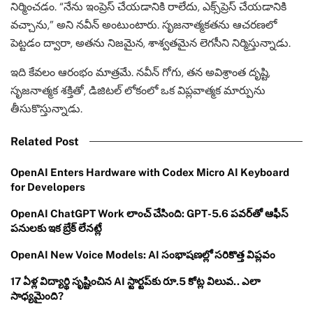
నిర్మించడం. “నేను ఇంప్రెస్ చేయడానికి రాలేదు, ఎక్స్‌ప్రెస్ చేయడానికి
వచ్చాను,” అని నవీన్ అంటుంటారు. సృజనాత్మకతను ఆచరణలో
పెట్టడం ద్వారా, అతను నిజమైన, శాశ్వతమైన లెగసీని నిర్మిస్తున్నాడు.
ఇది కేవలం ఆరంభం మాత్రమే. నవీన్ గోగు, తన అవిశ్రాంత దృష్టి,
సృజనాత్మక శక్తితో, డిజిటల్ లోకంలో ఒక విప్లవాత్మక మార్పును
తీసుకొస్తున్నాడు.
Related Post
OpenAI Enters Hardware with Codex Micro AI Keyboard
for Developers
OpenAI ChatGPT Work లాంచ్ చేసింది: GPT-5.6 పవర్‌తో ఆఫీస్
పనులకు ఇక బ్రేక్ లేనట్లే
OpenAI New Voice Models: AI సంభాషణల్లో సరికొత్త విప్లవం
17 ఏళ్ల విద్యార్థి సృష్టించిన AI స్టార్టప్‌కు రూ.5 కోట్ల విలువ.. ఎలా
సాధ్యమైంది?