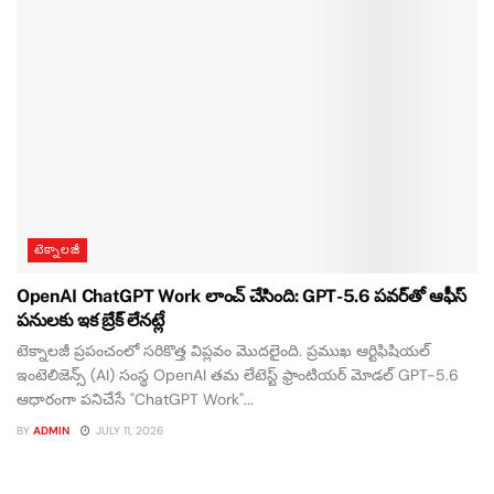
టెక్నాలజీ
OpenAI ChatGPT Work లాంచ్ చేసింది: GPT-5.6 పవర్‌తో ఆఫీస్
పనులకు ఇక బ్రేక్ లేనట్లే
టెక్నాలజీ ప్రపంచంలో సరికొత్త విప్లవం మొదలైంది. ప్రముఖ ఆర్టిఫిషియల్
ఇంటెలిజెన్స్ (AI) సంస్థ OpenAI తమ లేటెస్ట్ ఫ్రాంటియర్ మోడల్ GPT-5.6
ఆధారంగా పనిచేసే "ChatGPT Work"...
BY
ADMIN
JULY 11, 2026