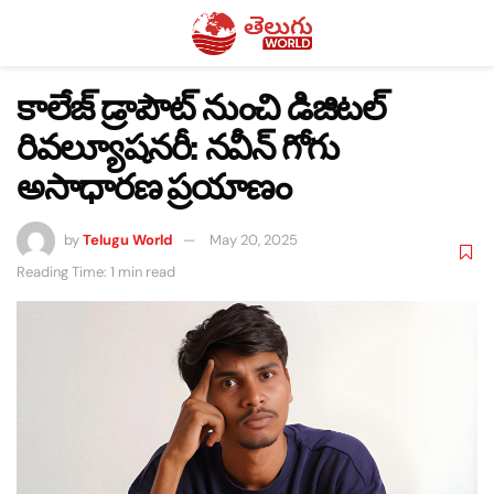
కాలేజ్ డ్రాపౌట్ నుంచి డిజిటల్
రివల్యూషనరీ: నవీన్ గోగు
అసాధారణ ప్రయాణం
by
Telugu World
May 20, 2025
Reading Time: 1 min read