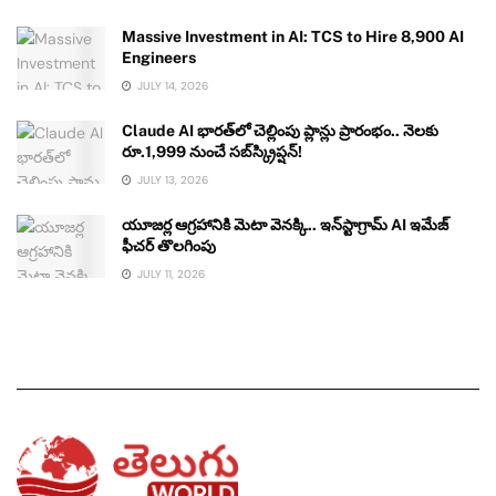
Massive Investment in AI: TCS to Hire 8,900 AI
Engineers
JULY 14, 2026
Claude AI భారత్‌లో చెల్లింపు ప్లాన్లు ప్రారంభం.. నెలకు
రూ.1,999 నుంచే సబ్‌స్క్రిప్షన్!
JULY 13, 2026
యూజర్ల ఆగ్రహానికి మెటా వెనక్కి.. ఇన్‌స్టాగ్రామ్ AI ఇమేజ్
ఫీచర్ తొలగింపు
JULY 11, 2026