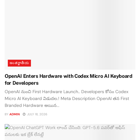
అంతర్జాతీయ
OpenAI Enters Hardware with Codex Micro AI Keyboard
for Developers
OpenAI నుంచి First Hardware Launch.. Developers కోసం Codex
Micro AI Keyboard విడుదల.! Meta Description OpenAI తన First
Branded Hardware అయిన...
BY
ADMIN
JULY 18, 2026