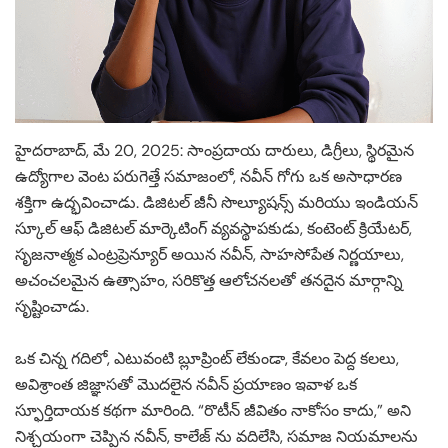
హైదరాబాద్, మే 20, 2025: సాంప్రదాయ దారులు, డిగ్రీలు, స్థిరమైన
ఉద్యోగాల వెంట పరుగెత్తే సమాజంలో, నవీన్ గోగు ఒక అసాధారణ
శక్తిగా ఉద్భవించాడు. డిజిటల్ జీనీ సొల్యూషన్స్ మరియు ఇండియన్
స్కూల్ ఆఫ్ డిజిటల్ మార్కెటింగ్ వ్యవస్థాపకుడు, కంటెంట్ క్రియేటర్,
సృజనాత్మక ఎంట్రప్రెన్యూర్ అయిన నవీన్, సాహసోపేత నిర్ణయాలు,
అచంచలమైన ఉత్సాహం, సరికొత్త ఆలోచనలతో తనదైన మార్గాన్ని
సృష్టించాడు.
ఒక చిన్న గదిలో, ఎటువంటి బ్లూప్రింట్ లేకుండా, కేవలం పెద్ద కలలు,
అవిశ్రాంత జిజ్ఞాసతో మొదలైన నవీన్ ప్రయాణం ఇవాళ ఒక
స్ఫూర్తిదాయక కథగా మారింది. “రొటీన్ జీవితం నాకోసం కాదు,” అని
నిశ్చయంగా చెప్పిన నవీన్, కాలేజ్ ను వదిలేసి, సమాజ నియమాలను