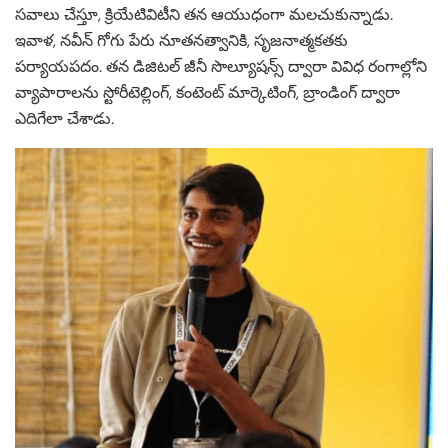
సవాలు చేస్తూ, క్రియేటివిటీని తన ఆయుధంగా మలచుకున్నాడు.
ఇవాళ, నవీన్ గోగు పేరు నూతనత్వానికి, సృజనాత్మకతకు
పర్యాయపదం. తన డిజిటల్ జీనీ సొల్యూషన్స్ ద్వారా వివిధ రంగాల్లోని
వ్యాపారాలను స్టోరీటెల్లింగ్, కంటెంట్ మార్కెటింగ్, బ్రాండింగ్ ద్వారా
ఎదిగేలా చేశాడు.