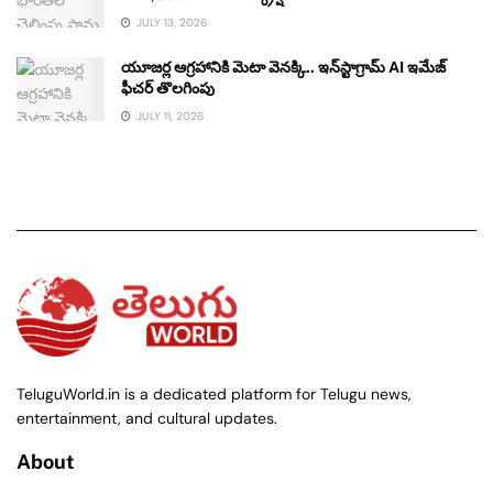
JULY 13, 2026
యూజర్ల ఆగ్రహానికి మెటా వెనక్కి.. ఇన్‌స్టాగ్రామ్ AI ఇమేజ్
ఫీచర్ తొలగింపు
JULY 11, 2026
TeluguWorld.in is a dedicated platform for Telugu news,
entertainment, and cultural updates.
About