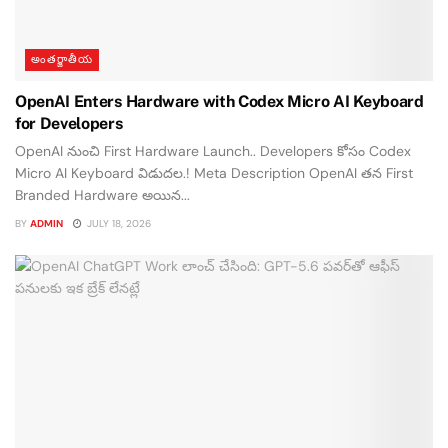
అంతర్జాతీయ
OpenAI Enters Hardware with Codex Micro AI Keyboard
for Developers
OpenAI నుంచి First Hardware Launch.. Developers కోసం Codex
Micro AI Keyboard విడుదల.! Meta Description OpenAI తన First
Branded Hardware అయిన...
BY
ADMIN
JULY 18, 2026