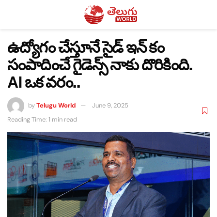
ఉద్యోగం చేస్తూనే సైడ్ ఇన్ కం
సంపాదించే గైడెన్స్ నాకు దొరికింది.
AI ఒక వరం..
by
Telugu World
June 9, 2025
Reading Time: 1 min read