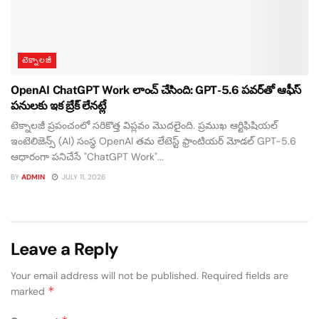
టెక్నాలజీ
OpenAI ChatGPT Work లాంచ్ చేసింది: GPT-5.6 పవర్‌తో ఆఫీస్
పనులకు ఇక బ్రేక్ లేనట్లే
టెక్నాలజీ ప్రపంచంలో సరికొత్త విప్లవం మొదలైంది. ప్రముఖ ఆర్టిఫిషియల్
ఇంటెలిజెన్స్ (AI) సంస్థ OpenAI తమ లేటెస్ట్ ఫ్రాంటియర్ మోడల్ GPT-5.6
ఆధారంగా పనిచేసే "ChatGPT Work"...
BY
ADMIN
JULY 11, 2026
Leave a Reply
Your email address will not be published.
Required fields are
*
marked