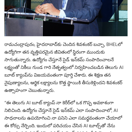
రామచంద్రాపురం, హైదరాబాద్‌కు చెందిన శివశంకర్ బచ్చా, BHELలో
ఉద్యోగిగా తన వృత్తిపరమైన జీవితంలో స్థిరంగా ముందుకు
సాగుతున్నారు. ఉద్యోగం చేస్తూనే సైడ్ ఇన్‌కమ్ సంపాదించాలనే
లక్ష్యంతో నికీలు గుండ గారి నేతృత్వంలో నిర్వహించబడిన తెలుగు AI
బూట్ క్యాంప్‌ను విజయవంతంగా పూర్తి చేశారు. ఈ శిక్షణ తన
నైపుణ్యాలను, ఆర్థిక లక్ష్యాలను కొత్త స్థాయికి తీసుకెళ్లిందని శివశంకర్
ఉత్సాహంగా చెబుతున్నారు.
“ఈ తెలుగు AI బూట్ క్యాంప్ నా కెరీర్‌లో ఒక గొప్ప అవకాశంగా
నిలిచింది. ఉద్యోగం చేస్తూనే సైడ్ ఇన్‌కమ్ ఎలా సంపాదించాలో, AI
సాధనాలను ఉపయోగించి నా పనిని ఎలా సమర్థవంతంగా చేయాలో
ఈ కోర్సు నేర్పింది. ఇందులో పరిచయం చేసిన AI టూల్స్‌తో నేను