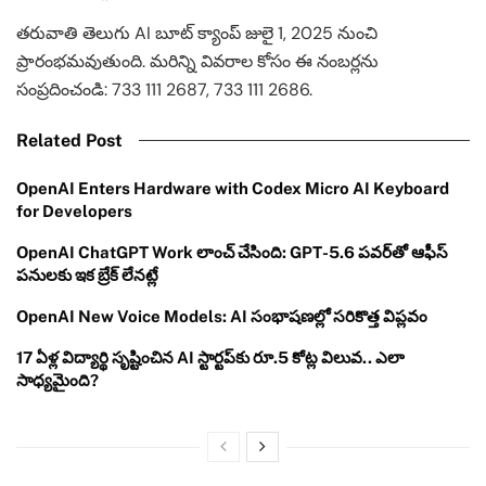
తరువాతి తెలుగు AI బూట్ క్యాంప్ జులై 1, 2025 నుంచి
ప్రారంభమవుతుంది. మరిన్ని వివరాల కోసం ఈ నంబర్లను
సంప్రదించండి: 733 111 2687, 733 111 2686.
Related Post
OpenAI Enters Hardware with Codex Micro AI Keyboard
for Developers
OpenAI ChatGPT Work లాంచ్ చేసింది: GPT-5.6 పవర్‌తో ఆఫీస్
పనులకు ఇక బ్రేక్ లేనట్లే
OpenAI New Voice Models: AI సంభాషణల్లో సరికొత్త విప్లవం
17 ఏళ్ల విద్యార్థి సృష్టించిన AI స్టార్టప్‌కు రూ.5 కోట్ల విలువ.. ఎలా
సాధ్యమైంది?