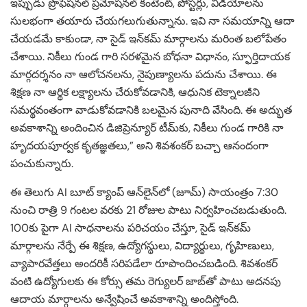
ఇప్పుడు ప్రొఫెషనల్ ప్రమోషనల్ కంటెంట్, పోస్టర్లు, వీడియోలను
సులభంగా తయారు చేయగలుగుతున్నాను. ఇవి నా సమయాన్ని ఆదా
చేయడమే కాకుండా, నా సైడ్ ఇన్‌కమ్ మార్గాలను మరింత బలోపేతం
చేశాయి. నికీలు గుండ గారి సరళమైన బోధనా విధానం, స్ఫూర్తిదాయక
మార్గదర్శనం నా ఆలోచనలను, నైపుణ్యాలను పదును చేశాయి. ఈ
శిక్షణ నా ఆర్థిక లక్ష్యాలను చేరుకోవడానికి, ఆధునిక టెక్నాలజీని
సమర్థవంతంగా వాడుకోవడానికి బలమైన పునాది వేసింది. ఈ అద్భుత
అవకాశాన్ని అందించిన డిజిప్రెన్యూర్ టీమ్‌కు, నికీలు గుండ గారికి నా
హృదయపూర్వక కృతజ్ఞతలు,” అని శివశంకర్ బచ్చా ఆనందంగా
పంచుకున్నారు.
ఈ తెలుగు AI బూట్ క్యాంప్ ఆన్‌లైన్‌లో (జూమ్) సాయంత్రం 7:30
నుంచి రాత్రి 9 గంటల వరకు 21 రోజుల పాటు నిర్వహించబడుతుంది.
100కు పైగా AI సాధనాలను పరిచయం చేస్తూ, సైడ్ ఇన్‌కమ్
మార్గాలను నేర్పే ఈ శిక్షణ, ఉద్యోగస్థులు, విద్యార్థులు, గృహిణులు,
వ్యాపారవేత్తలు అందరికీ సరిపడేలా రూపొందించబడింది. శివశంకర్
వంటి ఉద్యోగులకు ఈ కోర్సు తమ రెగ్యులర్ జాబ్‌తో పాటు అదనపు
ఆదాయ మార్గాలను అన్వేషించే అవకాశాన్ని అందిస్తోంది.