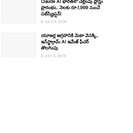
Claude AI భారత్‌లో చెల్లింపు ప్లాన్లు
ప్రారంభం.. నెలకు రూ.1,999 నుంచే
సబ్‌స్క్రిప్షన్!
JULY 13, 2026
యూజర్ల ఆగ్రహానికి మెటా వెనక్కి..
ఇన్‌స్టాగ్రామ్ AI ఇమేజ్ ఫీచర్
తొలగింపు
JULY 11, 2026