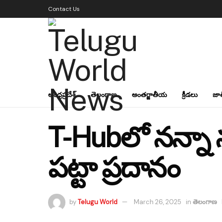
Contact Us
ఆంధ్రప్రదేశ్
తెలంగాణ
అంతర్జాతీయ
క్రీడలు
జా
T-Hubలో నన్నా న
పట్టా ప్రదానం
by
Telugu World
March 26, 2025
in
తెలంగాణ