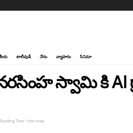
తీయ
టాలీవుడ్
నేరం
వ్యాపారం
సినిమా
రసింహ స్వామి కి AI గ
Reading Time: 1 min read