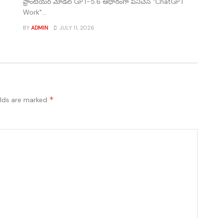
ఫ్రాంటియర్ మోడల్ GPT-5.6 ఆధారంగా పనిచేసే "ChatGPT
Work"...
BY
ADMIN
JULY 11, 2026
*
elds are marked