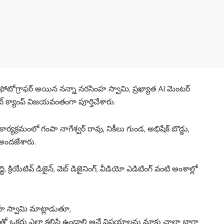
్ & ఫోటోగ్రాఫర్ అయిన నన్నా నరసింహ స్వామి, ప్రఖ్యాత AI మెంటర్
్ క్యాంప్ విజయవంతంగా పూర్తిచేశారు.
ర్యక్రమంలో గంపా నాగేశ్వర్ రావు, నికీలు గుండ, అభిషేక్ బొడ్డు,
ా అందజేశారు.
 క్రియేటివ్ డిజైన్, వెబ్ డిజైనింగ్, వీడియో ఎడిటింగ్ వంటి అంశాల్లో
హ స్వామి మాట్లాడుతూ,
 ఒకరితో ఒకరు ఎలా కలిసి ఉండాలి అనే విషయాలను మాకు చాలా బాగా