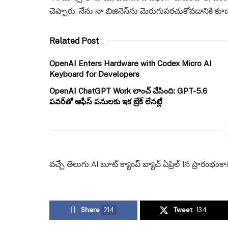
చెప్పారు. నేను నా బిజినెస్‌ను మెరుగుపరచుకోవడానికి 
Related Post
OpenAI Enters Hardware with Codex Micro AI
Keyboard for Developers
OpenAI ChatGPT Work లాంచ్ చేసింది: GPT-5.6
పవర్‌తో ఆఫీస్ పనులకు ఇక బ్రేక్ లేనట్లే
వచ్చే తెలుగు AI బూట్ క్యాంప్ బ్యాచ్ ఏప్రిల్ 1న ప్రారంభంకా
Share
214
Tweet
134