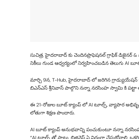
సుచిత్ర, హైదరాబాద్ కు చెందినప్రొఫెషనల్ గ్రాఫిక్ డిజైనర
నికీలు గుండ ఆధ్వర్యంలో నిర్వహించబడిన తెలుగు AI బూట
మార్చి 9న, T-Hub, హైదరాబాద్ లో జరిగిన గ్రాడ్యుయేషన్ కా
బిఎన్‌ఎస్ శ్రీనివాస్ పాల్గొని నన్నా నరసింహ స్వామి కి పట్ట
ఈ 21-రోజుల బూట్ క్యాంప్ లో AI టూల్స్, వ్యాపార అభివృద్ధి,
లోతుగా శిక్షణ పొందారు.
AI బూట్ క్యాంప్ అనుభవాన్ని పంచుకుంటూ నన్నా నరసిం
“AI టూల్స్ తో పాటు, బిజినెస్ ఏ విధంగా చేసుకోవాలి,