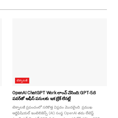
టెక్నాలజీ
OpenAI ChatGPT Work లాంచ్ చేసింది: GPT-5.6
పవర్‌తో ఆఫీస్ పనులకు ఇక బ్రేక్ లేనట్లే
టెక్నాలజీ ప్రపంచంలో సరికొత్త విప్లవం మొదలైంది. ప్రముఖ
ఆర్టిఫిషియల్ ఇంటెలిజెన్స్ (AI) సంస్థ OpenAI తమ లేటెస్ట్