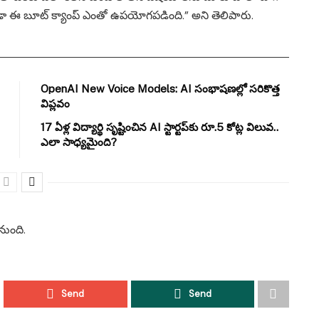
కూడా ఈ బూట్ క్యాంప్ ఎంతో ఉపయోగపడింది.” అని తెలిపారు.
OpenAI New Voice Models: AI సంభాషణల్లో సరికొత్త
విప్లవం
17 ఏళ్ల విద్యార్థి సృష్టించిన AI స్టార్టప్‌కు రూ.5 కోట్ల విలువ..
ఎలా సాధ్యమైంది?
నుంది.
Send
Send