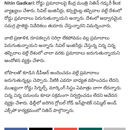
Nitin Gadkari:
రోడ్డు ప్రమాదాలపై కేంద్ర మంత్రి నితిన్ గడ్కరీ కీలక
వ్యాఖ్యలు చేశారు. సివిల్ ఇంజినీర్లు, కన్సల్టెంట్ల తప్పిదాల వల్లే దేశంలో
రోడ్డు ప్రమాదాలు పెరుగుతున్నాయని అన్నారు. దేశంలో అధ్వానమైన
సమగ్ర ప్రాజెక్టు నివేదికలు తయారు చేస్తున్నారని విమర్శించారు.
వాటి ప్రణాళిక, రూపకల్పన సరిగ్గా లేకపోవడం వల్ల ప్రమాదాలు
పెరుగుతున్నాయని అన్నారు. సివిల్ ఇంజినీర్లు చేస్తున్న చిన్న చిన్న
తప్పిదాల వల్లే దేశంలో చాలా వరకు ప్రమాదాలు జరుగుతున్నాయని
ఆందోళన వ్యక్తం చేశారు.
లోపాలతో కూడిన డీపీఆర్ అందించడం వల్లే ప్రమాదాలు
జరుగుతున్నట్లు చెప్పారు. వీటికి ఎవరూ బాధ్యత వహించడం లేదని,
ముఖ్యంగా రోడ్డు సిగ్నల్స్, మార్కింగ్ సిస్టం ఏమాత్రం బాగా లేదన్నారు.
చిన్న చిన్న పనులను కూడా సక్రమంగా నిర్వర్తించడం లేదని ఆవేదన
వ్యక్తం చేశారు. ఢిల్లీలో జరిగిన గ్లోబల్ రోడ్ ఇన్‌ఫ్రాటెక్ సమ్మిట్ అండ్
ఎక్స్‌పో కార్యక్రమంలో నితిన్ పాల్గొన్నారు.