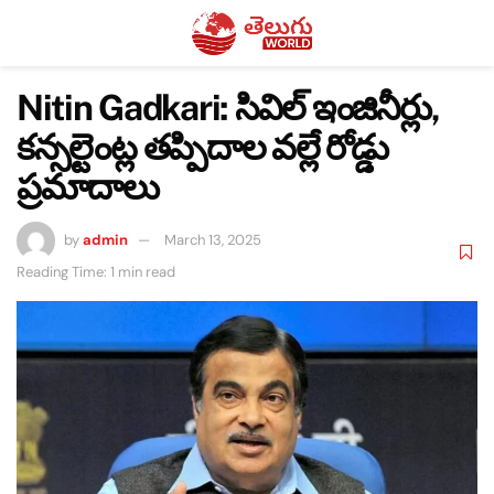
Nitin Gadkari: సివిల్ ఇంజినీర్లు,
కన్సల్టెంట్ల తప్పిదాల వల్లే రోడ్డు
ప్రమాదాలు
by
admin
March 13, 2025
Reading Time: 1 min read