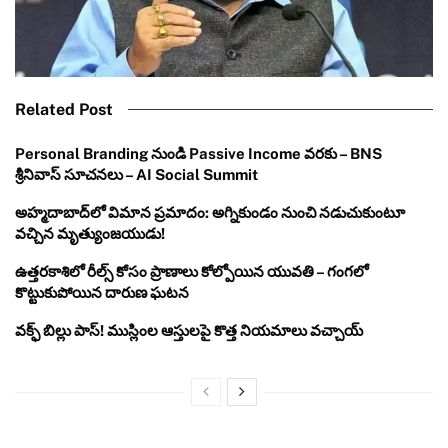
Related Post
Personal Branding నుండి Passive Income వరకు – BNS
శ్రీనివాస్ సూచనలు – AI Social Summit
అహ్మదాబాద్‌లో విమాన ప్రమాదం: అగ్నికుండం నుంచి నడుచుకుంటూ
వచ్చిన మృత్యుంజయుడు!
ఉత్తరకాశిలో రీల్స్ కోసం ప్రాణాలు కోల్పోయిన యువతి – గంగలో
కొట్టుకుపోయిన దారుణ ఘటన
వక్ఫ్ బిల్లు పాస్! ముస్లింల ఆస్తులపై కొత్త నియమాలు వచ్చాయ్