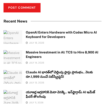
Recent News
OpenAI Enters Hardware with Codex Micro AI
Keyboard for Developers
JULY 18, 2026
Massive Investment in AI: TCS to Hire 8,900 AI
Engineers
JULY 14, 2026
Claude AI భారత్‌లో చెల్లింపు ప్లాన్లు ప్రారంభం.. నెలకు
రూ.1,999 నుంచే సబ్‌స్క్రిప్షన్!
JULY 13, 2026
యూజర్ల ఆగ్రహానికి మెటా వెనక్కి.. ఇన్‌స్టాగ్రామ్ AI ఇమేజ్
ఫీచర్ తొలగింపు
JULY 11, 2026