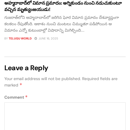
అహ్మదాబాద్‌లో విమాన ప్రమాదం: అగ్నికుండం నుంచి నడుచుకుంటూ
వచ్చిన మృత్యుంజయుడు!
గుజరాత్‌లోని అహ్మదాబాద్‌లో జరిగిన ఘోర విమాన ప్రమాదం దేశవ్యాప్తంగా
కలకలం రేపుతోంది. ఆకాశం నుంచి మంటలు చిమ్ముతూ పడిపోయిన ఆ
విమానం ఎన్నో కుటుంబాల్లో విషాదాన్ని మిగిల్చింది....
BY
TELUGU WORLD
JUNE 16, 2025
Leave a Reply
Your email address will not be published.
Required fields are
*
marked
*
Comment