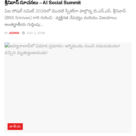
శ్రీనివాస్ సూచనలు – AI Social Summit
ఏఐ సోషల్ సమిట్ 2026లో మొదటి స్పీకర్‌గా పాల్గొన్న బి.ఎన్.ఎస్. శ్రీనివాస్
(BNS Srinivas) గారి గురించి : వ్యక్తిగత నేపథ్యం మరియు విజయాలు:
అంతర్జాతీయ గుర్తింపు:...
BY
ADMIN
JULY 2, 2026
జాతీయ