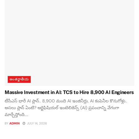
అంతర్జాతీయ
Massive Investment in AI: TCS to Hire 8,900 AI Engineers
టీసీఎస్ భారీ AI ప్లాన్.. 8,900 మంది AI ఇంజినీర్లు, AI కంపెనీల కొనుగోళ్లు..
అసలు ప్లాన్ ఏంటి? ఆర్టిఫిషియల్ ఇంటెలిజెన్స్ (AI) ప్రపంచాన్ని వేగంగా
మార్చేస్తోంది....
BY
ADMIN
JULY 14, 2026