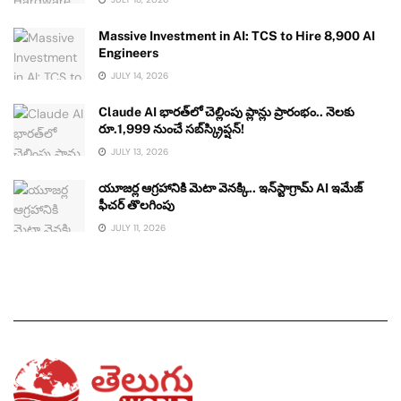
Massive Investment in AI: TCS to Hire 8,900 AI
Engineers
JULY 14, 2026
Claude AI భారత్‌లో చెల్లింపు ప్లాన్లు ప్రారంభం.. నెలకు
రూ.1,999 నుంచే సబ్‌స్క్రిప్షన్!
JULY 13, 2026
యూజర్ల ఆగ్రహానికి మెటా వెనక్కి.. ఇన్‌స్టాగ్రామ్ AI ఇమేజ్
ఫీచర్ తొలగింపు
JULY 11, 2026