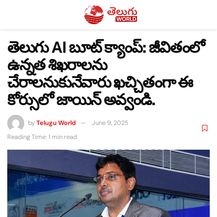
తెలుగు AI బూట్ క్యాంప్‌: జీవితంలో
ఉన్నత శిఖరాలను
చేరాలనుకునేవారు ఖచ్చితంగా ఈ
కోర్సులో జాయిన్ అవ్వండి.
by
Telugu World
June 9, 2025
Reading Time: 1 min read