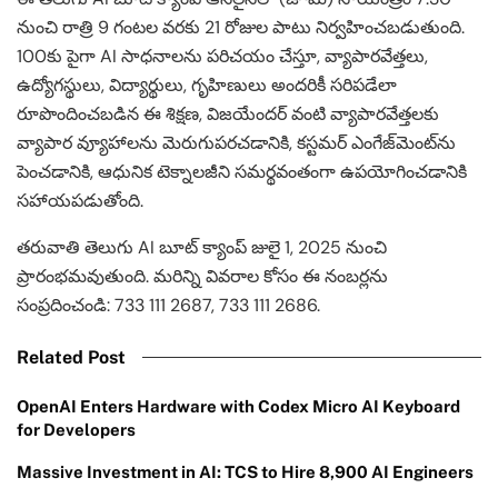
నుంచి రాత్రి 9 గంటల వరకు 21 రోజుల పాటు నిర్వహించబడుతుంది.
100కు పైగా AI సాధనాలను పరిచయం చేస్తూ, వ్యాపారవేత్తలు,
ఉద్యోగస్థులు, విద్యార్థులు, గృహిణులు అందరికీ సరిపడేలా
రూపొందించబడిన ఈ శిక్షణ, విజయేందర్ వంటి వ్యాపారవేత్తలకు
వ్యాపార వ్యూహాలను మెరుగుపరచడానికి, కస్టమర్ ఎంగేజ్‌మెంట్‌ను
పెంచడానికి, ఆధునిక టెక్నాలజీని సమర్థవంతంగా ఉపయోగించడానికి
సహాయపడుతోంది.
తరువాతి తెలుగు AI బూట్ క్యాంప్ జులై 1, 2025 నుంచి
ప్రారంభమవుతుంది. మరిన్ని వివరాల కోసం ఈ నంబర్లను
సంప్రదించండి: 733 111 2687, 733 111 2686.
Related Post
OpenAI Enters Hardware with Codex Micro AI Keyboard
for Developers
Massive Investment in AI: TCS to Hire 8,900 AI Engineers