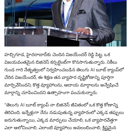
హబ్సిగూడ, హైదరాబాద్‌కు చెందిన విజయేందర్ రెడ్డి పిట్ట, ఒక
విజయవంతమైన బిజినెస్ కన్సల్టెంట్‌గా కొనసాగుతున్నారు. నికీలు
గుండ గారి నేతృత్వంలో నిర్వహించబడిన తెలుగు AI బూట్ క్యాంప్‌లో
చేరిన విజయేందర్, ఈ శిక్షణ తన వ్యాపార దృష్టికోణాన్ని పూర్తిగా
మార్చివేసిందని, కొత్త వ్యూహాలను, ఆదాయ మార్గాలను అన్వేషించే
మార్గాన్ని చూపించిందని ఉత్సాహంగా పంచుకున్నారు.
“తెలుగు AI బూట్ క్యాంప్ నా బిజినెస్ జీవితంలో ఒక కొత్త కోణాన్ని
తెరిచింది. ఇన్నేళ్లుగా నేను నడుపుతున్న వ్యాపారంలో ఎక్కడ తప్పులు
జరుగుతున్నాయి, ఎక్కడ మార్పులు చేయాలి, ఒక వ్యాపారవేత్తగా
ఎలా ఆలోచించాలి, ఎలాంటి వ్యూహాలు అవలంబించాలి, క్లిష్టమైన