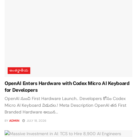
అంతర్జాతీయ
OpenAI Enters Hardware with Codex Micro AI Keyboard
for Developers
OpenAI నుంచి First Hardware Launch.. Developers కోసం Codex
Micro AI Keyboard విడుదల.! Meta Description OpenAI తన First
Branded Hardware అయిన...
BY
ADMIN
JULY 18, 2026