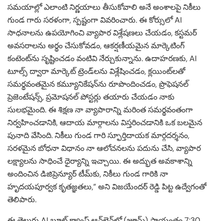
సమయాల్లో ఎలాంటి నిర్ణయాలు తీసుకోవాలి అనే అంశాలపై నికీలు
గుండ గారు సరళంగా, స్పష్టంగా వివరించారు. ఈ కోర్సులో AI
సాధనాలను ఉపయోగించి వ్యాపార విశ్లేషణలు చేయడం, కస్టమర్
అవసరాలను అర్థం చేసుకోవడం, ఆకర్షణీయమైన మార్కెటింగ్
కంటెంట్‌ను సృష్టించడం వంటివి నేర్చుకున్నాను. ఉదాహరణకు, AI
టూల్స్ ద్వారా మార్కెట్ ట్రెండ్‌లను విశ్లేషించడం, క్లయింట్‌లతో
సమర్థవంతమైన కమ్యూనికేషన్‌ను రూపొందించడం, ప్రొఫెషనల్
ప్రెజెంటేషన్స్, ప్రమోషనల్ పోస్టర్లు తయారు చేయడం నాకు
సులభమైంది. ఈ శిక్షణ నా వ్యాపారాన్ని మరింత సమర్థవంతంగా
నిర్వహించడానికి, ఆదాయ మార్గాలను విస్తరించడానికి ఒక బలమైన
పునాది వేసింది. నికీలు గుండ గారి స్ఫూర్తిదాయక మార్గదర్శనం,
సరళమైన బోధనా విధానం నా ఆలోచనలను పదును చేసి, వ్యాపార
లక్ష్యాలను సాధించే ధైర్యాన్ని ఇచ్చాయి. ఈ అద్భుత అవకాశాన్ని
అందించిన డిజిప్రెన్యూర్ టీమ్‌కు, నికీలు గుండ గారికి నా
హృదయపూర్వక కృతజ్ఞతలు,” అని విజయేందర్ రెడ్డి పిట్ట ఉద్వేగంతో
తెలిపారు.
ఈ తెలుగు AI బూట్ క్యాంప్ ఆన్‌లైన్‌లో (జూమ్) సాయంత్రం 7:30