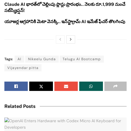
Claude AI భారత్‌లో చెల్లింపు ప్లాన్లు ప్రారంభం.. నెలకు రూ.1,999 నుంచే
సబ్‌స్క్రిప్షన్!
యూజర్ల ఆగ్రహానికి మెటా వెనక్కి.. ఇన్‌స్టాగ్రామ్ AI ఇమేజ్ ఫీచర్ తొలగింపు
Tags:
AI
Nikeelu Gunda
Telugu AI Bootcamp
Vijayendar pitta
Related Posts