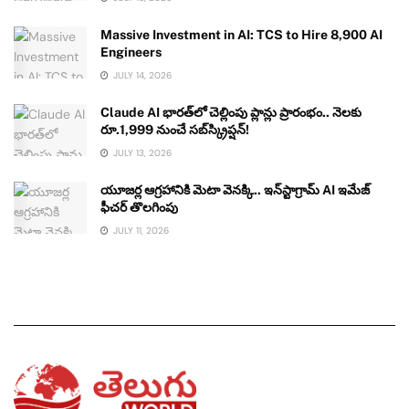
Massive Investment in AI: TCS to Hire 8,900 AI
Engineers
JULY 14, 2026
Claude AI భారత్‌లో చెల్లింపు ప్లాన్లు ప్రారంభం.. నెలకు
రూ.1,999 నుంచే సబ్‌స్క్రిప్షన్!
JULY 13, 2026
యూజర్ల ఆగ్రహానికి మెటా వెనక్కి.. ఇన్‌స్టాగ్రామ్ AI ఇమేజ్
ఫీచర్ తొలగింపు
JULY 11, 2026