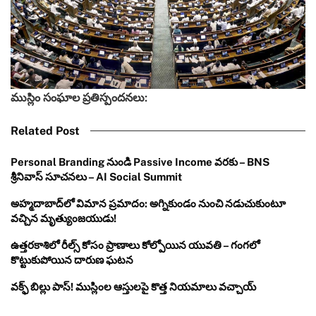
ముస్లిం సంఘాల ప్రతిస్పందనలు:
Related Post
Personal Branding నుండి Passive Income వరకు – BNS
శ్రీనివాస్ సూచనలు – AI Social Summit
అహ్మదాబాద్‌లో విమాన ప్రమాదం: అగ్నికుండం నుంచి నడుచుకుంటూ
వచ్చిన మృత్యుంజయుడు!
ఉత్తరకాశిలో రీల్స్ కోసం ప్రాణాలు కోల్పోయిన యువతి – గంగలో
కొట్టుకుపోయిన దారుణ ఘటన
వక్ఫ్ బిల్లు పాస్! ముస్లింల ఆస్తులపై కొత్త నియమాలు వచ్చాయ్