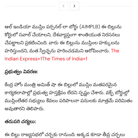
ఆల్ ఇండియా ముస్లిం పర్సనల్ లా బోర్డు (AIMPLB) ఈ బిల్లును
కోర్టులో సవాల్ చేయాలని, దేశవ్యాప్తంగా శాంతియుత నిరసనలు
చేపట్టాలని ప్రకటించింది. వారు ఈ బిల్లును ముస్లింల హక్కులను
హరిస్తుందని, మత స్వేచ్ఛను హరించడమని ఆరోపించారు. ​
The
Indian Express+1The Times of India+1
ప్రభుత్వం వివరణ:
కేంద్ర హోం మంత్రి అమిత్ షా ఈ బిల్లులో ముస్లిం మతపరమైన
కార్యకలాపాల్లో ప్రభుత్వ హస్తక్షేపం లేదని స్పష్టం చేశారు. వక్ఫ్ బోర్డుల్లో
ముస్లింలేతర సభ్యులు కేవలం పరిపాలనా పనులకు మాత్రమే పరిమితం
అవుతారని తెలిపారు. ​
తదుపరి చర్యలు:
ఈ బిల్లు రాజ్యసభలో చర్చకు రానుంది. అక్కడ కూడా తీవ్ర చర్చలు