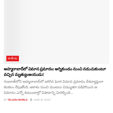
జాతీయ
అహ్మదాబాద్‌లో విమాన ప్రమాదం: అగ్నికుండం నుంచి నడుచుకుంటూ
వచ్చిన మృత్యుంజయుడు!
గుజరాత్‌లోని అహ్మదాబాద్‌లో జరిగిన ఘోర విమాన ప్రమాదం దేశవ్యాప్తంగా
కలకలం రేపుతోంది. ఆకాశం నుంచి మంటలు చిమ్ముతూ పడిపోయిన ఆ
విమానం ఎన్నో కుటుంబాల్లో విషాదాన్ని మిగిల్చింది....
BY
TELUGU WORLD
JUNE 16, 2025