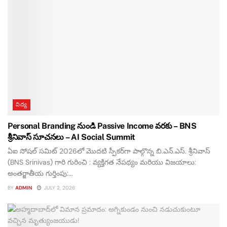
విద్య
Personal Branding నుండి Passive Income వరకు – BNS
శ్రీనివాస్ సూచనలు – AI Social Summit
ఏఐ సోషల్ సమిట్ 2026లో మొదటి స్పీకర్‌గా పాల్గొన్న బి.ఎన్.ఎస్. శ్రీనివాస్
(BNS Srinivas) గారి గురించి : వ్యక్తిగత నేపథ్యం మరియు విజయాలు:
అంతర్జాతీయ గుర్తింపు:...
BY
ADMIN
JULY 2, 2026