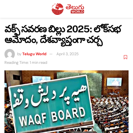
వక్ఫ్ సవరణ బిల్లు 2025: లోక్‌సభ
ఆమోదం, దేశవ్యాప్తంగా చర్చ
by
Telugu World
April 3, 2025
Reading Time: 1 min read