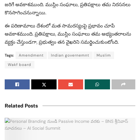
జరిగే అవకాశముంది. ముస్లిం సంఘాలు, ప్రతిపక్షాలు తమ నిరసనలు
కొనసాగించనున్నాయి.​
ఈ పరిణామాలు దేశంలో మత సామరస్యంపై ప్రభావం చూపే
అవకాశముంది. ప్రతిపక్షాలు, ముస్లిం సంఘాలు తమ అభ్యంతరాలను
వ్యక్తం చేస్తుండగా, ప్రభుత్వం తన వైఖరిని సమర్థించుకుంటోంది.
Tags:
Amendment
Indian governemnt
Muslim
Wakf board
Related Posts